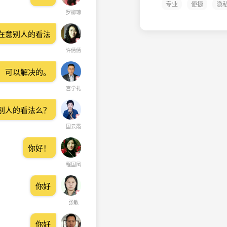
专业
便捷
隐
罗柳琼
在意别人的看法
许倩倩
，可以解决的。
宫学礼
别人的看法么？
国云霞
你好！
程国凤
你好
张敏
你好