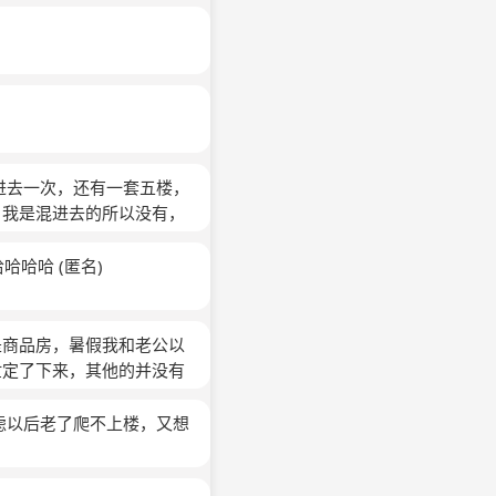
进去一次，还有一套五楼，
。我是混进去的所以没有，
不要五楼要四楼我也就选上
，觉得是自己太笨导致买了
哈哈哈哈
(匿名)
是商品房，暑假我和老公以
忙定了下来，其他的并没有
型非常不好，而且设计都是
时对着马路，在网上查后发
虑以后老了爬不上楼，又想
起，让我心里越来越难受和
在我晚上都睡不好了，半夜