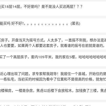
能买18层14层，不好是吗？是不是没人买这两层？？？
1楼能买吗 好不好?。。。。。。。。。。。。。
(匿名)
买房子。开盘当天为摇号方式。人太多了，一直摇不到我，想办法混
人也要要，如果两个人都要这套房子，就看谁的摇号在前就是谁的
，还是和人抢这个房子，结果五楼被别人买去。当时长个心眼立即
推出去，在回去的时候只有二楼了。因为这个事情我老是走不出来
月刚买了一个高层房子，套内109平米，我的家在5楼，哈哈哈哈哈哈哈
想当时要是怎样怎样就好了。我怎么才能不去想，不影响我的心情
近心理出现了问题，求专家帮我疏导！我居住一个县城，开始住的
一栋私宅，当初买的时候因为看中了位置和不是很高的价格，就匆
其他的地方再看做比较。开始装修后，才发现了很多问题，房子户
，结果很多地方都不合理。更主要的是房子大门对着前排屋角，同
的楼梯房，一楼是杂房，焦虑以后楼下会放棺木，加钱换了三楼，焦
来看房子的朋友也都没有说我们的房子买的好，这些原因掺杂在一
看看别的房子，买前为什么不多加考虑和参考别人意见？以致于现