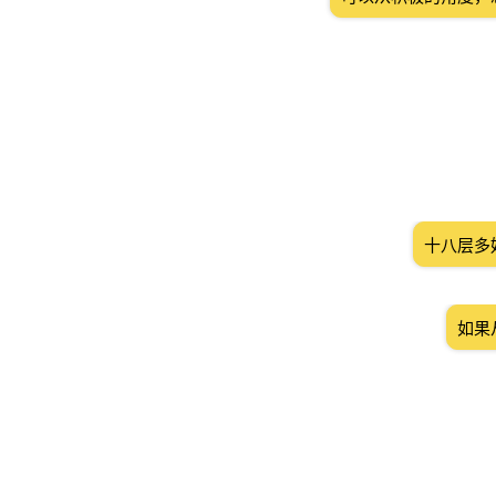
十八层多
如果