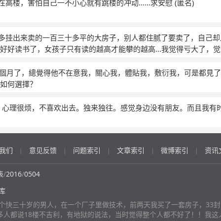
里胡思乱想，求专家帮我开导开导！！拜托
候住在高楼，害怕自己一不小心就有跳楼的冲动……求安慰
(匿名)
到好多挂出来卖的一百三十多平的大房子，别人都住腻了要卖了，自己
好好读书了，女孩子只有读的越高才能攀的越高...我觉得亏大了，
头来我又得到什么...别人的老公为什么都能当老板...我就只能找穷
5個月了，總覺得他不在意我，關心我，體貼我，敷衍我，可是都見
如何選擇？
，心理很烦，不喜欢出去。独来独往。感觉身边没有朋友。而且我有
我们
意见反馈
问题索引
文章索引
微博索引
资讯
|
|
|
|
|
表
/
2016
/
0504
库
个快三十岁的男人，在一个厂子里做技术，前两天我买了一套房子，33封
多人都说18楼不吉利，有地狱的说法，当时觉得整个人都不好了！！我这