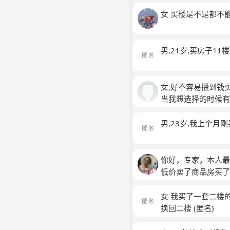
女 买楼是不是都不
男,21岁,买房子1
女,好不容易攒到钱
当我想选择的时候有
我也明知道这个规定
了。结果被置业顾问
男,23岁,我上个
一个最低楼层，老是
你好，专家，本人最
低价卖了商品房买了
考虑，而且也没有去
我和老公自己想当然
女 我买了一套二楼
现这叫屋煞和路煞。
换回二楼
(匿名)
后悔，当初为什么不