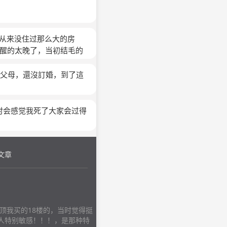
却从来没住过那么大的房
觉醒的太晚了，当初结毛的
光蛋么，我情愿死掉...
(匿
了父母，還沒訂婚，到了這
时会感觉我死了大家会过得
文章
顶我买的18楼的，当时觉得挺
人特别敏感！！！，是那种特