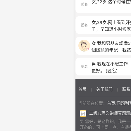
老是醒来，然后脑子
女,22岁,这个时
女,39岁,网上看
子，早知道小时候就
婚，还白挨了一刀，到
名)
女 我和男朋友認識
個尷尬的年紀，我該
男 我现在不想工作
更好。
(匿名)
首页
关于我们
联系
|
|
当前所在位置：
首页
/
问题列
二级心理咨询师真题题
问
男 您好，是这样的，我是一
开心的，可上网一查，有很