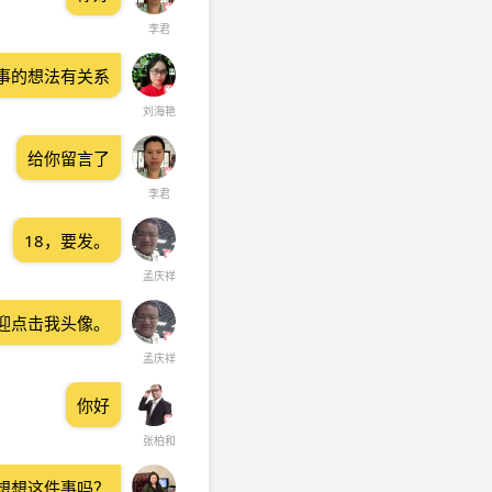
李君
事的想法有关系
刘海艳
给你留言了
李君
18，要发。
孟庆祥
迎点击我头像。
孟庆祥
你好
张柏和
想想这件事吗？