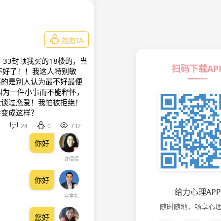

抱抱TA
33封顶我买的18楼的，当
扫码下载AP
不好了！！我这人特别敏
买的是别人认为最不好最便
因为一件小事而不能释怀，
没谈过恋爱！我怕被拒绝！
会变成这样？



24
0
732
你好
许倩倩
你好
给力心理APP
宫学礼
随时随地，畅享心
您好