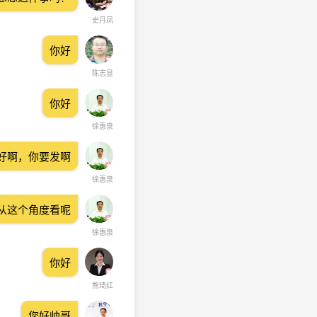
史丹凤
你好
陈志显
你好
徐惠泉
好啊，你要发啊
徐惠泉
从这个角度看呢
徐惠泉
你好
熊琦红
您好帅哥