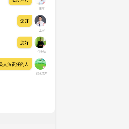
李丽
您好
王宇
您好
任海涛
极其负责任的人
似水流年