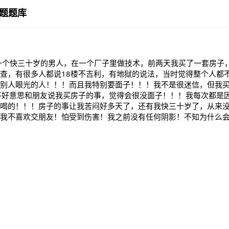
题题库
一个快三十岁的男人，在一个厂子里做技术，前两天我买了一套房子，
查，有很多人都说18楼不吉利，有地狱的说法，当时觉得整个人都
别人眼光的人！！！而且我特别要面子！！！我不是很迷信，但我
不好意思和朋友说我买房子的事，觉得会很没面子！！！我每次都是
喝的！！！房子的事让我苦闷好多天了，还有我快三十岁了，从来
！我不喜欢交朋友！怕受到伤害！我之前没有任何阴影！不知为什么