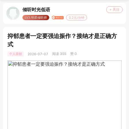
倾听时光低语
+ 关注
LV3.明星倾听师
0.2元/分钟
抑郁患者一定要强迫振作？接纳才是正确方
式
阅读 355
赞 0
个人原创
2026-07-07