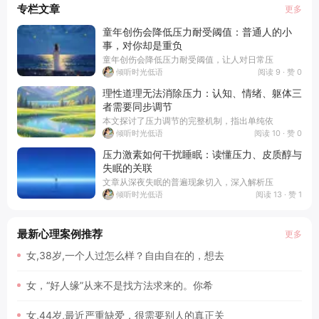
专栏文章
更多
童年创伤会降低压力耐受阈值：普通人的小
事，对你却是重负
童年创伤会降低压力耐受阈值，让人对日常压
阅读 9 · 赞 0
倾听时光低语
理性道理无法消除压力：认知、情绪、躯体三
者需要同步调节
本文探讨了压力调节的完整机制，指出单纯依
阅读 10 · 赞 0
倾听时光低语
压力激素如何干扰睡眠：读懂压力、皮质醇与
失眠的关联
文章从深夜失眠的普遍现象切入，深入解析压
阅读 13 · 赞 1
倾听时光低语
最新心理案例推荐
更多
女,38岁,一个人过怎么样？自由自在的，想去
女，“好人缘”从来不是找方法求来的。你希
女,44岁,最近严重缺爱，很需要别人的真正关