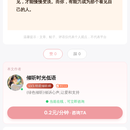
见，才能慢慢变淡。而你，有能力成为那个看见自
己的人。
温馨提示：文章、帖子、评语仅代表个人观点，不代表平台
赞
0
踩
0
本文作者
倾听时光低语
LV3.明星倾听师
(绿色倾听)倾诉心声,让爱和支持
● 当前在线，可立即咨询
0.2元/分钟
· 咨询TA