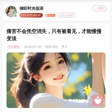
倾听时光低语
+ 关注
LV3.明星倾听师
0.2元/分钟
痛苦不会凭空消失，只有被看见，才能慢慢
变淡
阅读 404
赞 0
个人原创
2026-07-07