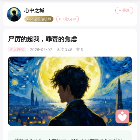
心中之城
+ 关注
LV2.温暖倾听师
0.2元/分钟
严厉的超我，罪责的焦虑
阅读 329
赞 0
个人原创
2026-07-07