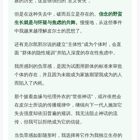
族的历史，这是很强烈的“意义丧失”。
但是在这种失去中，破而后立是存在的。
信念的野蛮
生长就是与怀疑与焦虑的共舞。
慢慢地，从这些事件
中我越来越理解皮尔士的思想了。
还有克尔凯郭尔说的建立“主体性”成为个体时，会直
面 “群体的隐性规训”并陷入深度的存在性焦虑中。
我所感到的负罪感，是因为试图用群体的标准来审批
个体的存在，并且因为未能成为家族期望我成为的人
而陷入了内耗。
那个披着血缘与伦理外衣的“世俗神话”，或许依然会
在皮尔士所说的传播规律中，继续向下一代人施加它
失去强度却依旧普遍的规训。我无法阻止神话的流
传，但我可以拒绝成为它的信徒。
当负罪感如影随形时，我选择将它作为我独立生存的