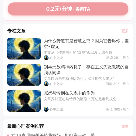
0.2元/分钟
· 咨询TA
专栏文章
更多
为什么传道书是智慧之书？因为它告诉你，虚
空≠虚无
本文从《传道书》的“虚空”观出发，结合符
阅读 291 · 赞 0
心中之城
别再无故精神内耗了，存在主义先驱教我的自
我认同课
文章以西西弗斯神话为引，探讨现代人陷入“
阅读 305 · 赞 0
心中之城
宽恕与怜悯在关系中的作为
文章探讨宽恕与怜悯的区别：宽恕是看到执念
阅读 362 · 赞 1
心中之城
最新心理案例推荐
更多
女,16岁,我好想杀掉我妈妈，刚打完一架，受