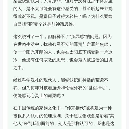
某些观念认为，人有原罪。但对于没有在那个体系里
的人，是不太可能会有这种感受的。甚至听起来都觉
得荒诞不羁。是嫌日子过得太轻松了吗？为什么要给
自己找“罪”受？这是前神话思维。
这么说对了一半，但解释不了“负罪感”的问题。因为
在世俗生活中，扰动心灵不安的罪责与定罪的焦虑，
使一个阳光开朗的人，也会在太阳底下感受到一片冰
冷。他没有任何宗教的思想，也会落入被追债的困境
之中。
经过科学洗礼的现代人，能够认识到神话的荒诞不
羁。但为何却对披着血缘和伦理外衣的“世俗神话”，
仍能感到心灵上的颤栗呢？
在中国传统的家族文化中，“传宗接代”被构建为一种
被很多人认可的伦理法则。关于这世俗观念是沿着“其
他人”来到我们面前的：别人是那样认可的，我也是这