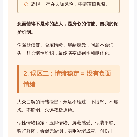
◇
恐惧 = 存在未知风险，需要谨慎规避。
负面情绪不是你的敌人，是身心的信使、自我的保
护机制。
你驱赶信使、否定情绪、屏蔽感受，问题不会消
失，只会悄悄堆积，最终演变成创伤和躯体化。
2. 误区二：情绪稳定 = 没有负面
情绪
大众曲解的情绪稳定：永远不难过、不愤怒、不焦
虑、不脆弱、永远积极通透。
假性情绪稳定：压抑情绪、屏蔽感受、假装平静、
强行释怀，看似无波澜，实则淤堵成灾、创伤扎