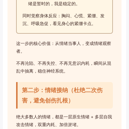
绪是暂时的，我是稳定的。
同时觉察身体反应：胸闷、心慌、紧绷、发
沉、呼吸急促，看见身心的紧绷卡点。
这一步的核心价值：从情绪当事人，变成情绪观察
者。
不再沦陷、不再失控、不再无意识内耗，瞬间从混
乱中抽离，稳住神经系统。
第二步：情绪接纳（杜绝二次伤
害，避免创伤扎根）
绝大多数人的情绪，都是一层原生情绪 + 多层自我
攻击情绪，双重内耗、加倍淤堵。