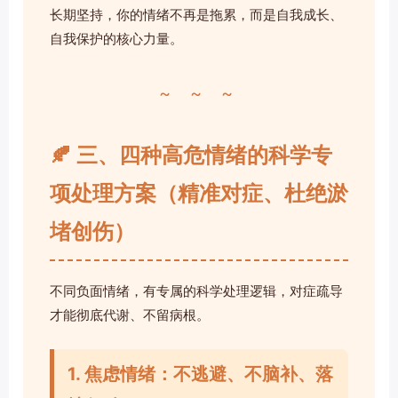
长期坚持，你的情绪不再是拖累，而是自我成长、
自我保护的核心力量。
~ ~ ~
🍂 三、四种高危情绪的科学专
项处理方案（精准对症、杜绝淤
堵创伤）
不同负面情绪，有专属的科学处理逻辑，对症疏导
才能彻底代谢、不留病根。
1. 焦虑情绪：不逃避、不脑补、落