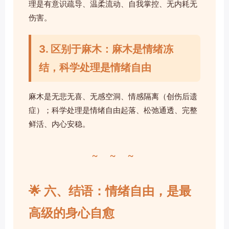
理是有意识疏导、温柔流动、自我掌控、无内耗无
伤害。
3. 区别于麻木：麻木是情绪冻
结，科学处理是情绪自由
麻木是无悲无喜、无感空洞、情感隔离（创伤后遗
症）；科学处理是情绪自由起落、松弛通透、完整
鲜活、内心安稳。
~ ~ ~
🌟 六、结语：情绪自由，是最
高级的身心自愈