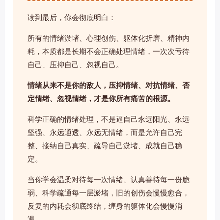
读到最后，你会彻底明白：
所有的情绪淤堵、心理创伤、躯体化折磨、精神内
耗，本质都是长期不会正确处理情绪，一次次亏待
自己、压抑自己、忽视自己。
情绪从来不是你的敌人，压抑情绪、对抗情绪、否
定情绪、忽视情绪，才是你所有痛苦的根源。
科学正确的情绪处理，不是逼自己永远阳光、永远
坚强、永远通透、永远无情绪，而是允许自己完
整、接纳自己真实、疏导自己淤堵、成就自己稳
定。
当你学会温柔对待每一次情绪、认真善待每一份脆
弱、科学疏通每一层淤堵，旧的创伤会慢慢愈合，
反复的内耗会彻底终结，缠身的躯体化会慢慢消
退。