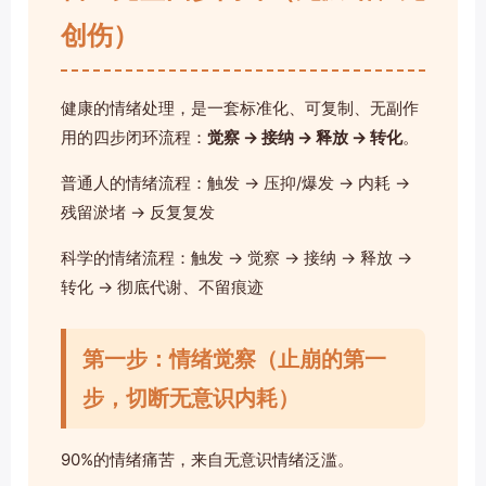
创伤）
健康的情绪处理，是一套标准化、可复制、无副作
用的四步闭环流程：
觉察 → 接纳 → 释放 → 转化
。
普通人的情绪流程：触发 → 压抑/爆发 → 内耗 →
残留淤堵 → 反复复发
科学的情绪流程：触发 → 觉察 → 接纳 → 释放 →
转化 → 彻底代谢、不留痕迹
第一步：情绪觉察（止崩的第一
步，切断无意识内耗）
90%的情绪痛苦，来自无意识情绪泛滥。