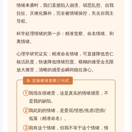
情绪来袭时，我们直接陷入崩溃、胡思乱想、自我
拉扯、灾难化脑补，完全被情绪操控，失去自我主
导权。
科学处理情绪的第一步：精准觉察、命名情绪、剥
离情绪。
心理学研究证实：精准命名情绪，可直接降低杏仁
核活跃度，快速降低情绪烈度。模糊的难受会无限
放大痛苦，清晰的感受会瞬间稳住身心。
📝 实操精准觉察三句式
①
我现在很难受，这是真实的情绪感受，不
是我的缺陷。
②
我此刻的情绪，是委屈/愤怒/焦虑/恐惧/
低落（精准命名）。
③
我有这个情绪，但我不等于这个情绪，情