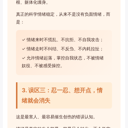
根、躯体化缠身。
真正的科学情绪稳定，从来不是没有负面情绪，而
是：
✓ 情绪来时不慌乱、不抗拒、不自我攻击；
✓ 情绪走时不纠结、不反刍、不内耗拉扯；
✓ 允许情绪起落，掌控自我状态，不被情绪
奴役、不被感受操控。
3. 误区三：忍一忍、想开点，情
绪就会消失
这是最害人、最容易催生创伤的错误认知。