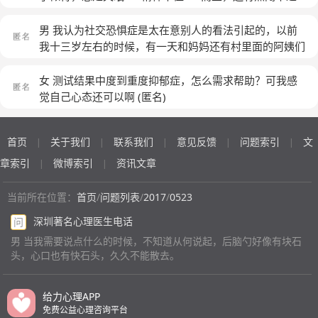
气…………是不是得了什么病？
(匿名)
男 我认为社交恐惧症是太在意别人的看法引起的，以前
我十三岁左右的时候，有一天和妈妈还有村里面的阿姨们
一起去采茶，一路上边走路边聊天，有一位阿姨说我走路
很像女孩子，其他的几位阿姨也说像女孩子，她们这么一
女 测试结果中度到重度抑郁症，怎么需求帮助？可我感
说，我当时很不好意思很尴尬，心想一定要改变，我是男
觉自己心态还可以啊
(匿名)
人怎么走路能像女人，从那一天开始我就开始关注自己走
路了，越想改变走起路来就越刻意不自然，每次走在有人
首页
关于我们
联系我们
意见反馈
问题索引
文
|
|
|
|
|
的地方或者街上就总感觉有很多人看着我笑话我走路像女
人，一直都是这样反反复复控制不住，走在有人的地方就
章索引
微博索引
资讯文章
|
|
紧张出汗 心很难受走路很刻意很拘束不自在，像不会走
路一样迈出一步下一步就很艰难，怕去人多的地方怕别人
当前所在位置：
首页
/
问题列表
/
2017
/
0523
嘲笑我走路，经常去某一个地方路程很近，但是一路上过
深圳著名心理医生电话
问
往行人很多，我就会绕很长一个弯很长一段路程去目的
男 当我需要说点什么的时候，不知道从何说起，后脑勺好像有块石
地，就这样折磨我十一年了，一直到二十四才逐渐康复
头，心口也有快石头，久久不能散去。
了，现在走起路来非常自信，我没有经过任何治疗，当时
也不知道什么精神质症，从初发到现在康复我认为患上了
这种神经质症，不要去关注不要刻意改变，带着病症该干
给力心理APP
嘛干嘛就会自然康复，不要因为患上了这症状什么都不
免费公益心理咨询平台