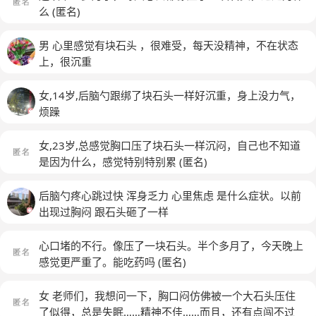
么
(匿名)
男 心里感觉有块石头 ，很难受，每天没精神，不在状态
上，很沉重
女,14岁,后脑勺跟绑了块石头一样好沉重，身上没力气，
烦躁
女,23岁,总感觉胸口压了块石头一样沉闷，自己也不知道
是因为什么，感觉特别特别累
(匿名)
后脑勺疼心跳过快 浑身乏力 心里焦虑 是什么症状。以前
出现过胸闷 跟石头砸了一样
心口堵的不行。像压了一块石头。半个多月了，今天晚上
感觉更严重了。能吃药吗
(匿名)
女 老师们，我想问一下，胸口闷仿佛被一个大石头压住
了似得，总是失眠……精神不佳……而且，还有点闯不过