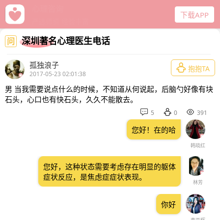
给力心理
下载APP
十年口碑经营
深圳著名心理医生电话
问
孤独浪子

抱抱TA
2017-05-23 02:01:38
男 当我需要说点什么的时候，不知道从何说起，后脑勺好像有块
石头，心口也有快石头，久久不能散去。



5
0
391
您好！在的哈
韩晓红
您好，这种状态需要考虑存在明显的躯体
症状反应，是焦虑症症状表现。
林芳
你好