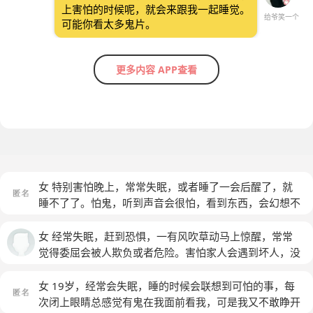
上害怕的时候呢，就会来跟我一起睡觉。
给爷笑一个
可能你看太多鬼片。
更多内容 APP查看
女 特别害怕晚上，常常失眠，或者睡了一会后醒了，就
睡不了了。怕鬼，听到声音会很怕，看到东西，会幻想不
好的。
(匿名)
女 经常失眠，赶到恐惧，一有风吹草动马上惊醒，常常
觉得委屈会被人欺负或者危险。害怕家人会遇到坏人，没
有安全感，觉得这个社会不公平。经历过很多事情，觉得
黑暗的事情太多了。
女 19岁，经常会失眠，睡的时候会联想到可怕的事，每
次闭上眼睛总感觉有鬼在我面前看我，可是我又不敢睁开