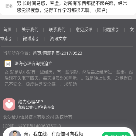
道是不是心理有点问题或者有点抑郁。
(匿名)
男 长时间易怒，空虚，对所有东西都提不起兴趣，经常
感觉很疲惫，觉得工作学习都很无聊。
(匿名)
首页
关于我们
联系我们
意见反馈
问题索引
文
|
|
|
|
|
章索引
微博索引
资讯文章
|
|
当前所在位置：
首页
/
问题列表
/
2017
/
0523
珠海心理咨询强迫症
问
女 就是从小就有一些经历，有一些阴影，然后最近经历过一些事。然
后现在失眠了四天，每天凌晨5:00睡觉。。就是晚上怕鬼，总觉得自
己不安全。极度缺乏安全感。。求帮助
给力心理APP
免费公益心理咨询平台
长沙给力信息技术有限公司 版权所有
ICP证：湘ICP备14006375号-3
亲，我在线，有烦恼可向我倾