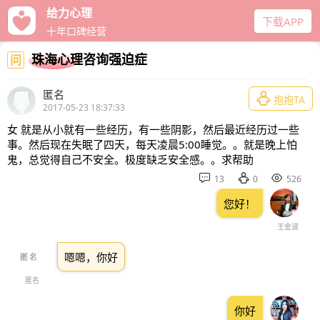
给力心理
下载APP
十年口碑经营
珠海心理咨询强迫症
问
匿名

抱抱TA
2017-05-23 18:37:33
女 就是从小就有一些经历，有一些阴影，然后最近经历过一些
事。然后现在失眠了四天，每天凌晨5:00睡觉。。就是晚上怕
鬼，总觉得自己不安全。极度缺乏安全感。。求帮助



13
0
526
您好！
王金波
嗯嗯，你好
匿名
你好