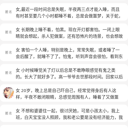
眼，我怕真的有鬼在看着我。
(匿名)
女,最近一段时间总是失眠，半夜两三点才能入睡，而且
有时甚至要几个小时都睡不着，总是会做噩梦，关于蛇，
女鬼，或者杀人案之类的恐怖事件，但是却也习以为常。
越来越不喜欢社交，朋友叫着出去玩，刚开始还会出去，
女 长期晚上睡不着，怕黑。现在开灯都害怕。一闭上眼
渐渐的一次都不会出去，只想一个人呆着，也不想跟父母
睛就会想起，杀人犯做案，还有恐怖片的场景，也会想故
在一起，因为他们总是吵架，而且也管我太多让我厌烦。
去的人。现在弄得身体免疫力低。家里除了一个2岁的孩
有时跟朋友说话聊天也会觉得他们观点和我不太一样就不
子。没有一个人陪我。没有一点安全感，想哭眼泪止不住
女 害怕一个人睡，特别是晚上，常常失眠，或者睡了一
太想聊了，慢慢讨厌社交跟别人相处。有时也觉得没意
流。什么时候我能像正常人一样好好的休息睡觉。什么时
会后醒了，就睡不了了。怕鬼，听到声音会很怕，看到东
思，这段时间在家，没有跟人过度接触，封闭了自己。就
候能摆脱这个阴影。
(匿名)
西，会幻想不好的。
(匿名)
算是以前也不喜欢跟陌生人说话。我越来越怀疑自己有没
女 小时候睡觉关了灯以后总是不敢睁眼感觉有鬼之类
有抑郁倾向。
(匿名)
的。长大了就好多了。高一爷爷去世那段时间。回家以后
就不敢自己回房间。害怕有鬼之类的。光乱想。从小到大
在自己家也是很害怕。总感觉自己家会进来小偷之类的。
女 20岁，晚上总是自己吓自己，经常觉得身后有人这
家里有个小院子。然后再西边有个小夹道，晚上一直不敢
样，半夜不敢闭眼睛，总感觉周围有人，睡着了又做噩
看哪里。感觉很黑有东西。每次听大人说了什么小偷的啊
梦，已经好久了，每天都在失眠。
什么乱七八糟的新闻啥的就害怕不敢自己走路。回自己家
女 不想和婆婆住一起，很讨厌她，可是小孩太小，我上
也很害怕。最近。情绪失控。体重也下降了。失眠。想睡
班，白天宝宝没人照顾，我和老公要是没有经济能力，我
又睡不着。东西。吃是吃。但是不想吃的感觉很强。不知
该怎么办
(匿名)