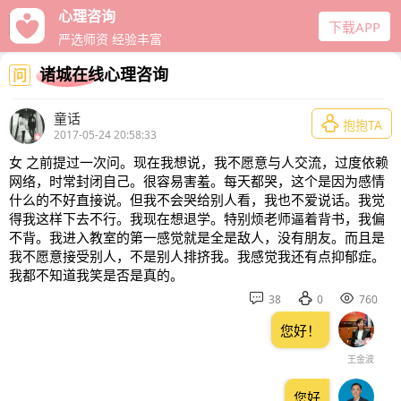
心理咨询
下载APP
严选师资 经验丰富
诸城在线心理咨询
问
童话

抱抱TA
2017-05-24 20:58:33
女 之前提过一次问。现在我想说，我不愿意与人交流，过度依赖
网络，时常封闭自己。很容易害羞。每天都哭，这个是因为感情
什么的不好直接说。但我不会哭给别人看，我也不爱说话。我觉
得我这样下去不行。我现在想退学。特别烦老师逼着背书，我偏
不背。我进入教室的第一感觉就是全是敌人，没有朋友。而且是
我不愿意接受别人，不是别人排挤我。我感觉我还有点抑郁症。
我都不知道我笑是否是真的。



38
0
760
您好！
王金波
您好