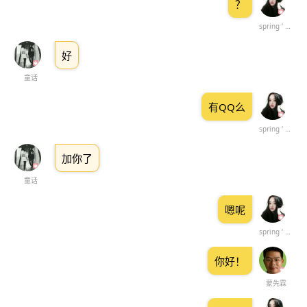
？
spring ‘ 初心
好
童话
有QQ么
spring ‘ 初心
加你了
童话
嗯呢
spring ‘ 初心
你好！
蒙先霖