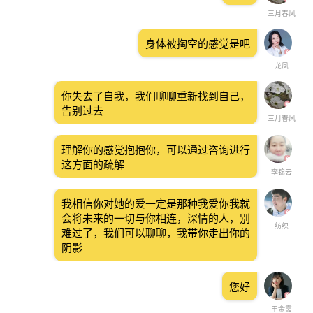
三月春风
身体被掏空的感觉是吧
龙凤
你失去了自我，我们聊聊重新找到自己，
告别过去
三月春风
理解你的感觉抱抱你，可以通过咨询进行
这方面的疏解
李锦云
我相信你对她的爱一定是那种我爱你我就
会将未来的一切与你相连，深情的人，别
纺织
难过了，我们可以聊聊，我带你走出你的
阴影
您好
王金霞