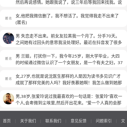
然后再说感情。她跟我说了，说三年后等我回来找我。说
还是朋友，可是不回复我消息却在和别人聊天，屏蔽我，
不理我。她说的每一句我都身心，可是她的行为让我觉得
女,他把我微信删了，我不想活了。我觉得我走不出来了
那些诺言只是借口，我无法接受这个事实就像是一场梦一
(匿名)
样，给我一个甜美的过程却是一个敷衍的结果。我最近精
神状态很不好，感觉快疯了，有时候莫名其妙的心慌，半
男 失恋走不出来。前女友拉黑我一个月了。分手70天。
个月不怎么想吃饭，我总觉得死了多好啊。不知道为什么
之间她有过回头的意思我没处理好。最近在抖音发了很多
分开我还在迁就她，可是她那么绝情. 我想走出来，我想
想她的视频。她本来抖音私密账号，又慢慢打开了，还说
调整我自己。我真的好爱她
(匿名)
不愿意再接触新的男生了。我以为她在回心转意，可是电
男 兰姐，打扰你一下，我今年25岁，刚大学毕业，大四
话微信还是拉黑状态。特别崩溃，该怎么办？
的时候通过微信认识了一个女朋友，是一个有夫之妇，37
岁，两个人很谈得来，她人也很好，我也没有顾及很多，
就和她谈了，谈了半年，我对她一直很好，起初觉得只是
女,27岁,也就是说沈医生那样的人是因为读书多见识广才
谈恋爱没关系的，后来我发现我陷进去了，真的好爱
成就了那样完美的人吗？我好羡慕她啊！我怎么做到她那
她，，哪怕是今年年初我到学校，她突然对我冷漠，后来
样啊
(匿名)
分手，我还是一直摆脱不了我们之间的感情，我对她哭过
男,38岁,张爱玲说过我最喜欢的一句话是：张爱玲“喜欢一
很多次，，联系方式删过又加，很难过，，放不下这段感
个人,会卑微到尘埃里,然后开出花来。”爱一个人真的会那
情。我现在和她还有联系，我真的不知道该怎么办了，想
么的自卑，即使在别人看来他配不上自己，可自己就是贱
把她忘掉，想把她删了，可心里非常舍不得，现在的状态
贱的爱上了一个让自己自卑到死的人。
首页
关于我们
联系我们
意见反馈
问题索引
文
就是还是每天会跟她聊几句，虽然分手了，有时候听她说
|
|
|
|
|