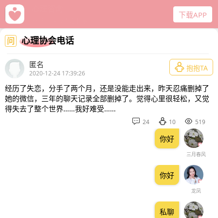
心理咨询
下载APP
严选师资 经验丰富
心理协会电话
问
匿名

抱抱TA
2020-12-24 17:39:26
经历了失恋，分手了两个月，还是没能走出来，昨天忍痛删掉了
她的微信，三年的聊天记录全部删掉了。觉得心里很轻松，又觉
得失去了整个世界……我好难受……



24
10
519
你好
三月春风
你好
龙凤
私聊