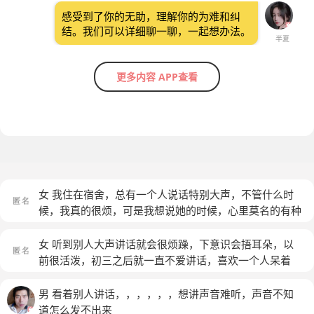
感受到了你的无助，理解你的为难和纠
结。我们可以详细聊一聊，一起想办法。
半夏
更多内容 APP查看
女 我住在宿舍，总有一个人说话特别大声，不管什么时
候，我真的很烦，可是我想说她的时候，心里莫名的有种
恐惧感，我总这么的憋着，我心里就特别烦，特别闹心！
我该怎么办
(匿名)
女 听到别人大声讲话就会很烦躁，下意识会捂耳朵，以
前很活泼，初三之后就一直不爱讲话，喜欢一个人呆着
(匿名)
男 看着别人讲话，，，，，，想讲声音难听，声音不知
道怎么发不出来