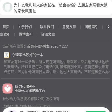
道是我心态不端正。但是自然状态下就是这样的感受，不
为什么我和别人的家长在一起会害怕？去朋友家玩看家她
协调的环境，让我有时忍不住难受，这扰乱了我正常的生
的家长就害怕
活。
首页
关于我们
联系我们
意见反馈
问题索引
文
|
|
|
|
|
章索引
微博索引
资讯文章
|
|
当前所在位置：
首页
/
问题列表
/
2020
/
1227
心理学比较好的一本
问
和室友有过一些矛盾，所以现在听到他讲话就烦，然后也不想让他听
到我讲话，所以自己每次打电话的时候都特别小声，感觉这样说话有
点憋屈，因为怕他听到我大声讲话，他也大声讲话，不知道该怎么办~
给力心理APP
免费公益心理咨询平台
长沙给力信息技术有限公司 版权所有
ICP证：湘ICP备14006375号-3