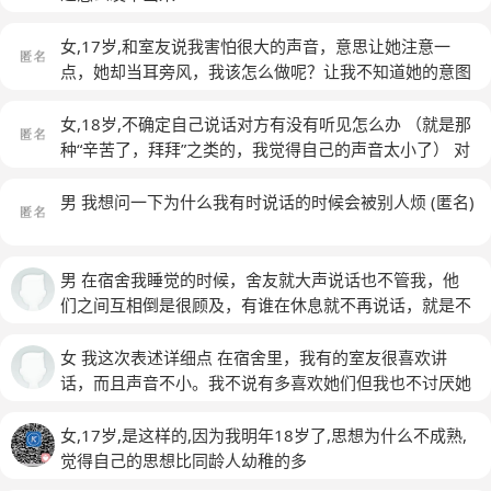
女,17岁,和室友说我害怕很大的声音，意思让她注意一
点，她却当耳旁风，我该怎么做呢？让我不知道她的意图
是什么，就特别不舒服。又不想和她吵，到时候她不高
兴，我也不舒服
(匿名)
女,18岁,不确定自己说话对方有没有听见怎么办 （就是那
种“辛苦了，拜拜”之类的，我觉得自己的声音太小了） 对
方没听见，我就走了，是不是很没礼貌？
(匿名)
男 我想问一下为什么我有时说话的时候会被别人烦
(匿名)
男 在宿舍我睡觉的时候，舍友就大声说话也不管我，他
们之间互相倒是很顾及，有谁在休息就不再说话，就是不
管我，
女 我这次表述详细点 在宿舍里，我有的室友很喜欢讲
话，而且声音不小。我不说有多喜欢她们但我也不讨厌她
们，可是我就是听到她们说话我就很烦而且难受，一方面
是声音不小感觉这些声音扰乱了我需要的平静，这使我异
女,17岁,是这样的,因为我明年18岁了,思想为什么不成熟,
常难受。问题总是不止一个，我在人群中会感觉很不自
觉得自己的思想比同龄人幼稚的多
在，我感觉别人看我的时候在用嘲笑的眼光看着我。我知