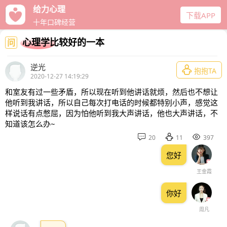
给力心理
下载APP
十年口碑经营
心理学比较好的一本
问
逆光

抱抱TA
2020-12-27 14:19:29
和室友有过一些矛盾，所以现在听到他讲话就烦，然后也不想让
他听到我讲话，所以自己每次打电话的时候都特别小声，感觉这
样说话有点憋屈，因为怕他听到我大声讲话，他也大声讲话，不
知道该怎么办~



20
11
397
您好
王金霞
你好
周凡