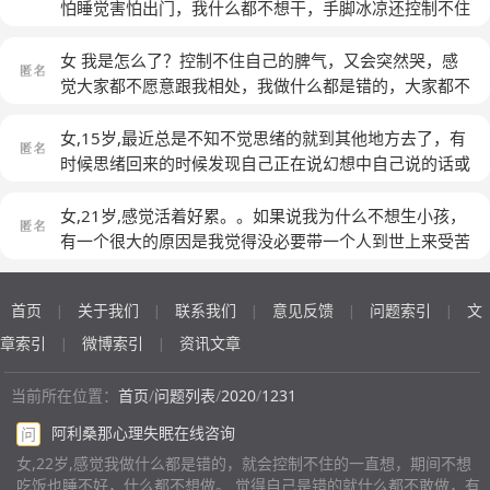
但其实我内心深处还是想好好上班好好挣钱，只是找不到
然发火，我也不知道我为什么要这样。还有的是我看或听
怕睡觉害怕出门，我什么都不想干，手脚冰凉还控制不住
一个合适的方式。以前会觉得有很多朋友，然而现在联系
某些伤感的，我就会流泪半小时到一小时之间，控制不
的紧张焦虑发抖，和人说话我就控制不住的兴奋好像，我
的也没有几个了，不愿意再对谁说太多，也不愿意结交新
住，等后面才能不哭了！有时候躺着起来身上有些地方就
控制不住自己的表情，总是喜欢喊着人看着人［不是陌生
女 我是怎么了？控制不住自己的脾气，又会突然哭，感
的人。然后以前不管对谁都会发脾气，各种发脾气，现在
会疼，但会过天就好了！我感到我在我家里就没有什么存
人的那一种］，我上一秒的事情下一秒就忘记了
(匿名)
觉大家都不愿意跟我相处，我做什么都是错的，大家都不
都是控制控制，对不熟悉的人能忍住，但是对亲近的人特
在感，什么都做不好，我对我成绩，未来没什么期待。但
需要我，没人想知道我到底怎么了，我有时候会很快乐很
别凶，甚至觉得整个世界都在伤害我。每年都是这样，上
我在别人面前还是挺正常的，就一开朗的女孩。
(匿名)
开心，甚至会高兴到停不下来，有时候又会很难过难过到
女,15岁,最近总是不知不觉思绪的就到其他地方去了，有
半年的班，调整半年，但是根本调整不好我自己。越来越
哭得喘不过气
(匿名)
时候思绪回来的时候发现自己正在说幻想中自己说的话或
懒，越来越没心思。每天在家一到傍晚就开始催未婚夫回
做相应动作。注意力也不如之前了，有什么办法可以改善
家，他在身边才觉得踏实，才能正常一点。我知道自己有
吗
(匿名)
女,21岁,感觉活着好累。。如果说我为什么不想生小孩，
问题，可是有时候又觉得自己挺好的。我不知道该怎么
有一个很大的原因是我觉得没必要带一个人到世上来受苦
办。
受累了。。真的我好久没感受过真正的快乐
了。。。。。。
(匿名)
首页
关于我们
联系我们
意见反馈
问题索引
文
|
|
|
|
|
章索引
微博索引
资讯文章
|
|
当前所在位置：
首页
/
问题列表
/
2020
/
1231
阿利桑那心理失眠在线咨询
问
女,22岁,感觉我做什么都是错的，就会控制不住的一直想，期间不想
吃饭也睡不好，什么都不想做。 觉得自己是错的就什么都不敢做，有