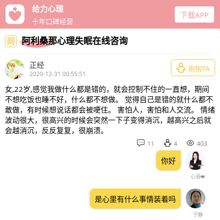
给力心理
下载APP
十年口碑经营
阿利桑那心理失眠在线咨询
问
正经

抱抱TA
2020-12-31 00:55:51
女,22岁,感觉我做什么都是错的，就会控制不住的一直想，期间
不想吃饭也睡不好，什么都不想做。 觉得自己是错的就什么都不
敢做，有时候想说话都会被哽住。 害怕人，害怕和人交流。 情绪
波动很大，很高兴的时候会突然一下子变得消沉，越高兴之后就
会越消沉，反反复复，很崩溃。



11
4
403
你好
心语❤️
是心里有什么事情装着吗
宁静