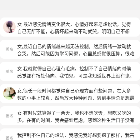
女 最近感觉情绪变化很大，心情好起来老想说话，觉得
自己无所不能，心情坏起来动不动就哭，明明自己不想
哭，但是控制不住，有时候一张嘴眼泪就掉下来了。常常
冲着家人大哄大叫，心里知道自己这样不对，过去后回想
女,最近自己的情绪越来越无法控制，然后情绪一激动就
起来也会内疚，但那个时候就是控制不住。不想见人，特
会哭，然后可能因为学习问题，心里总感觉很压抑，很难
别是见到熟悉的人就会心跳加速，害怕。有时候别人给我
受，有时候甚至感觉很窒息。总是会因为一些小事而情绪
说话我也爱搭不理的。老想着自己怎么死，想的时候会很
崩溃当自己感到烦躁的时候，就总会想些有的没的。举例
女 我就觉得自己心理有毛病。控制不了自己情绪的时候
快乐，但是现实中又不敢死。我这是怎么了？
说，我们的副校长总会弄一些让人难以接受的事情，然后
感觉都有报社倾向。我怕鬼。可是我知道世界上没有鬼。
那个时候如果我的情绪激动了，我就会想着割腕，让那个
我不想和人交流，可是我怕没人跟我说话。我想一个人呆
老师没法当下去。就自己总会想一些很过激的事吧……而
着，可是我又怕一个人呆着。我讨厌有人大声的叫我名
女,很长一段时间都觉得自己心理方面有些问题，在大多
且以前挺喜欢吃东西的，但是现在吃的放在身边都很少去
字。朋友给我说一件事情我只能往消极了想。我不知道这
数的小事上较真，然后放大种种问题，遇到事情总是想最
吃吃饭的话基本吃到一半就没胃口了，但因为自己还没有
样是怎么回事... 能帮我看看咩？ 谢谢。
(匿名)
坏的情况，对特定的人控制不住自己的情绪。甚至想去
饱，所以总会强迫自己去吃
(匿名)
死，这个念头在很小的时候就有了，喝过农药，但太苦，
女 有时候就算饿了一两天，我也不想吃饭，想吃又吃的
没继续。想跳楼，又害怕。想割腕，也是怕。手上三个烟
多。在有的时间，我会感到焦虑，感到这种生活日子没有
疤，无数条小刀的痕迹。现在发疯的时候会咬自己。思维
生活下去的意义;我也想过自杀，自残，但我还是怕疼，
有了障碍，脑子不好使了，工作不想干，什么都不想做。
怕我妈妈担心我，没去做。有时候，我跟别人谈话，就突
我控制不住自己的想法，我感觉我好想要疯了那样，我害