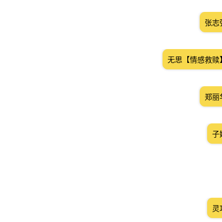
张志
无思【情感救赎
郑丽
子
灵