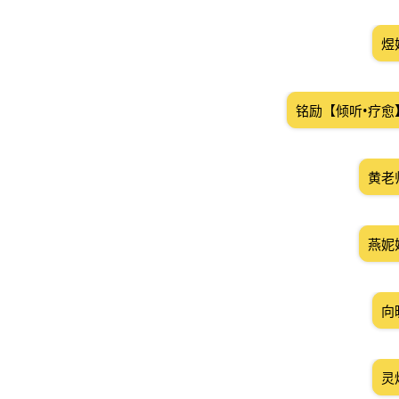
煜
铭励【倾听•疗愈
黄老
燕妮
向
灵