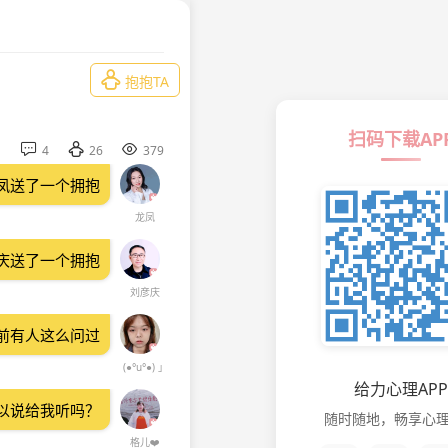

抱抱TA
扫码下载AP



4
26
379
凤送了一个拥抱
龙凤
庆送了一个拥抱
刘彦庆
前有人这么问过
(●°u°●)​ 」
给力心理APP
以说给我听吗？
随时随地，畅享心
格儿❤️