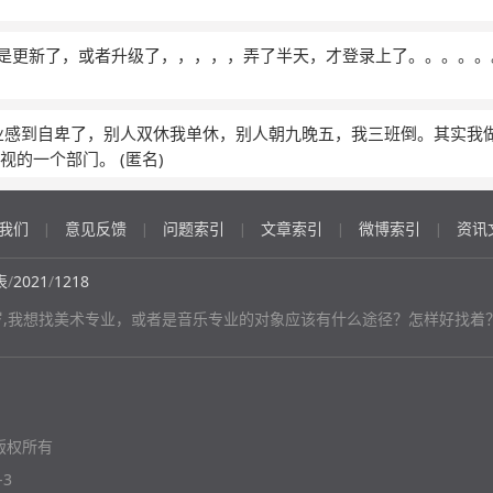
是不是更新了，或者升级了，，，，，弄了半天，才登录上了。。。。
业感到自卑了，别人双休我单休，别人朝九晚五，我三班倒。其实我
重视的一个部门。
(匿名)
我们
意见反馈
问题索引
文章索引
微博索引
资讯
|
|
|
|
|
表
/
2021
/
1218
7岁,我想找美术专业，或者是音乐专业的对象应该有什么途径？怎样好找着
版权所有
-3