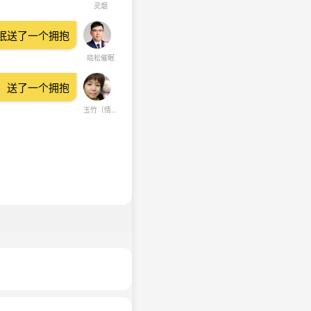
灵烟
眠送了一个拥抱
晓松催眠
〕送了一个拥抱
玉竹〔情感〕