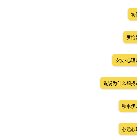
初
罗怡
安安•心
说说为什么想找
秋水伊
心途心