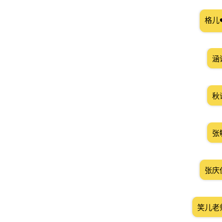
格儿
涵
秋
张
张庆
笑儿老