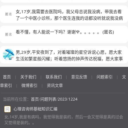
服，比如我今天去查了肺，没事，第二天我就会又觉得是
不是我的胃出了问题，甚至还会怀疑医生的检查结果是不
女,17岁,我需要去医院吗，我父母总说我没病，带我去看
是有误，这可怎么办？我是不是有什么心理疾病？
了一个中医小诊所，那个医生连我的话都没听就说我没病
(匿名)
看不懂，有人能说一下吗？谢谢🌹。。。。。
(匿名)
男,29岁,平安夜到了，对着璀璨的星空诉说心愿，愿大家
生活如繁星般闪耀；听着悠扬的钟声传达祝福，愿大家事
业如钟声般清脆响亮；向亲爱的朋友送上问候，愿大家快
乐无忧，幸福如意，一生平安。祝平安夜快乐！但是一定
首页
关于我们
联系我们
意见反馈
问题索引
文
|
|
|
|
|
要记得我们是中国人，不可崇洋媚外
章索引
微博索引
资讯文章
|
|
当前所在位置：
首页
/
问题列表
/
2023
/
1224
心理咨询师基础知识汇编
问
女,14岁,我是有病吗，我觉得我是装的，然后一会又觉得是真的过会
又觉得是装的。。