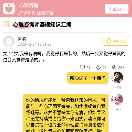
心理咨询
下载APP
严选师资 经验丰富
心理咨询师基础知识汇编
问
匿名

抱抱TA
2023-12-24 13:31:29
女,14岁,我是有病吗，我觉得我是装的，然后一会又觉得是真的
过会又觉得是装的。。



21
15
264
晓彤送了一个拥抱
晓彤
你的情况可能是一种自我认知的困扰，可
能与一些心理因素有关，如焦虑或者自我
AI心
怀疑等。这并不意味着你有病，但如果这
种感觉持续或者给你带来困扰，建议你可
以尝试找一位专业的心理咨询师谈论这个
问题，通过专业的角度和理解来帮助你理