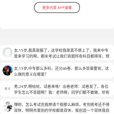
更多内容 APP查看
女,15岁,我真是服了，这学校我是真不想上了，我来中专
是来学习的啊，期末考试让我们背题所有科目都得背，想
累死我们啊？而且今年考这么多，我之前还以为很简单，
题量不会太大呢，结果要背的题量那么大，想咋地？
女,15岁,中专那么多科，还分ab卷，那么多答案要背，这
么做的意义在哪里？
男,24岁,啊哈哈，试卷来咯！出卷老师：试卷发了，各位
学生怎么不答题啊？我：老师啊，同学们都不敢做，听有
人说这试卷超纲。出卷老师：哎呦呦，这位同学真会开玩
笑，快点赶时间做吧，我不打扰，我先走了邻桌同学：你
嘿哟，怎么考试完我想请个假那么麻烦，考完统考还不得
不能走出卷老师：哈哈哈，同学，你不会相信那位同学胡
双休，明明市里别的学校都是双休，我创造一个双休我自