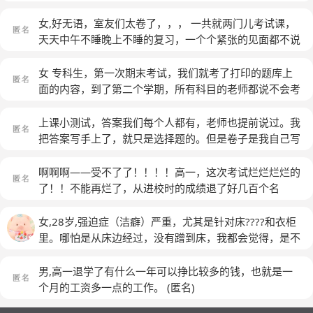
说八道吧?邻桌同学：我信，我非常相信出卷老师：这位
己心态就好了，结果还给我洗脑。老师很好，但是代沟好
同学你怎么也这么爱开玩笑啊，哈哈。邻桌同学：你要是
大，我觉得我回去又要被内涵。之前我不想当班干部，我
女,好无语，室友们太卷了，，， 一共就两门儿考试课，
没超纲你就把这试卷做了。出卷老师：同学，这试卷十分
进行了三进宫才成功退出，主要是班主任管太多了，当班
天天中午不睡晚上不睡的复习，一个个紧张的见面都不说
的珍贵，应该让同学们先做，我这一个出题的，怎么能写
干也很累。不给进教学楼吃早餐，要比学校规定的时间提
话，，这气氛太恐怖了快绷不住了，重点，她晚上不睡真
这试卷呢？邻桌同学：你看你整天闲的，写张试卷算什么
前到，不给……。在我是班干的时候，我不过是没坐堂，
的很影响我的睡眠，，，我很难再装作理解她的样子
女 专科生，第一次期末考试，我们就考了打印的题库上
呀，你要是真不做，说明你真出超纲了。出卷老师：这，
结果被骂得楼上楼下都听得到我的名字。结果班里的刺头
了，，，真的感觉没必要这么卷，，，别的寝室都是正常
面的内容，到了第二个学期，所有科目的老师都说不会考
这不对吧，这今天，谁要陷害我，同学你要陷害我是吧！
抽烟带手机那么多次都没有被处罚，也就是停宿加批评教
作息的【白眼】我已经快复习好了我都不知道哪有那么多
题库，因为老师说光考题库我们学不到知识，可是我们还
行，我做。出卷老师：哎呀，这做题多是件霉事啊，哎
育。.._:(´_`」∠):_… 这就是我的胡言乱语，真的很乱，斯
知识点要复习，老师上课讲的好好听绝对不会挂
是去打印社打印了例年的题库，结果就考了题库
(匿名)
上课小测试，答案我们每个人都有，老师也提前说过。我
呀，不难不简单，题目真是好极了。出卷老师：同学，看
密马赛。 祝各位一生平安
的。。。。
(匿名)
把答案写手上了，就只是选择题的。但是卷子是我自己写
看没事吧，做吧，趁早赶快做吧。出卷老师：同学，你得
的，因为老师经常罚抄卷子，我不想掉下来那些分，后来
带个头，你看，你要不带个头，他们怎么敢做呢。出卷老
就被发现了，把我卷子判零分。真丢人，后悔死了，班里
啊啊啊——受不了了！！！！高一，这次考试烂烂烂烂的
师：都，都看我干什么，做啊，做啊，趁早做啊，tnnd为
这么多打小抄，对答案的他都不看，我坐的地方比较靠
了！！不能再烂了，从进校时的成绩退了好几百个名
什么不做?做，做，不做，不做是吧，不做，我就取消你
前，他就一直站那，然后还让同学抓作弊的，抓住一个加
次！！！一些非常垃圾的学生我都没考过！！！这次没学
分数，都不敢做，都怕0分是吧，我告诉你，不做，不做
二十分，但是作弊的人学习好的学习差点都有，谁敢告
好，【对不起，说的不好听】平常我心里看不7，其实大
女,28岁,强迫症（洁癖）严重，尤其是针对床????️和衣柜
也别想及格。出卷老师：既然大家都知道了，这戏我也就
啊，那个老师说我是班里第一个作弊的，郁闷。本来被抓
家都看不7的些下档次的下档学生很多考过我了！！！我
里。哪怕是从床边经过，没有蹭到床，我都会觉得，是不
不演了，我就是大名鼎鼎的清华大学兼北京大学双料高级
就被抓，判零分，这也不是重要的考试，然后我干脆就没
真的受不了！！我高一考了三次试，第一次由于有一科算
是把床弄脏了。,总是忍不住那消毒水或酒精往床上喷，
教师，代号出题必超纲，这卷是我出的，题也超纲了，不
在写，就哭了，我也不想这样啊，下课被同学围着也很尴
错了分，反正也不好，继而不好。我敢保证下次绝对能进
一瓶100ml几乎满的酒精，下午就差不多喷没了????，不
男,高一退学了有什么一年可以挣比较多的钱，也就是一
过这题我写了，我肯定是不及格，你们也别想得高分，校
尬，也怕被人说，主要是那个老师下课把我叫出去说不给
个大的，可是我担心啊，他们那些la ji 学生拿这些调侃我
止一次这样。家里的酒精，比餐巾纸用的都快。,我也不
个月的工资多一点的工作。
(匿名)
长先生，我的任务完成了，啊哈哈哈。
(匿名)
我判零分了，我都把答案划掉了。 我们俩就从门口站着
啊！第一次，他们部分人就调侃过我，我说我那好几十分
知道为啥就是对床和衣柜里有洁癖，上床前要反复擦拭手