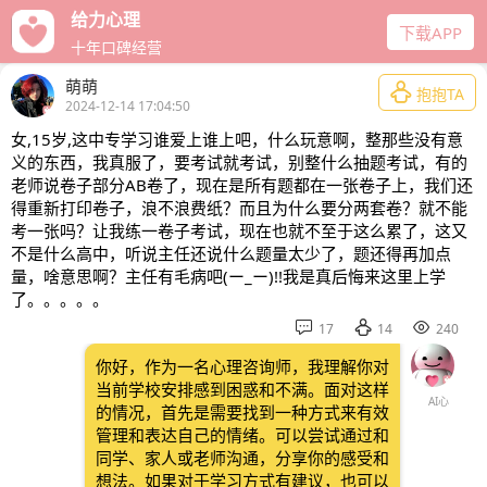
给力心理
下载APP
十年口碑经营
萌萌

抱抱TA
2024-12-14 17:04:50
女,15岁,这中专学习谁爱上谁上吧，什么玩意啊，整那些没有意
义的东西，我真服了，要考试就考试，别整什么抽题考试，有的
老师说卷子部分AB卷了，现在是所有题都在一张卷子上，我们还
得重新打印卷子，浪不浪费纸？而且为什么要分两套卷？就不能
考一张吗？让我练一卷子考试，现在也就不至于这么累了，这又
不是什么高中，听说主任还说什么题量太少了，题还得再加点
量，啥意思啊？主任有毛病吧(ー_ー)!!我是真后悔来这里上学
了。。。。。



17
14
240
你好，作为一名心理咨询师，我理解你对
当前学校安排感到困惑和不满。面对这样
AI心
的情况，首先是需要找到一种方式来有效
管理和表达自己的情绪。可以尝试通过和
同学、家人或老师沟通，分享你的感受和
想法。如果对于学习方式有建议，也可以