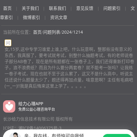
说的，被班主任看到了还。本来我在老师心里边应该也是
没加呢，他们好像不听似的，就感觉：“反正我排在你前
脚，以免弄脏床上。,我想停下这种行为，至少停下喷酒
个比较听话的学生，这下好了，人设全崩了。明天有他的
首页
关于我们
联系我们
意见反馈
问题索引
文
面”本人也属于玩笑式吹牛逗乐的人吧，有时候，开个玩
|
|
|
|
|
精的行为，可是我忍不住，总觉得不喷就没有安全
课，我都不想上，没办法面对他，睡不着，光想哭了，重
笑“你考过我次吗？”啊，这次可给他们机会了，“那
感????。
章索引
微博索引
资讯文章
|
|
要的是同学不知道会怎么想，他们也给我说了没什么，但
会........”我岂不丢死了！麻烦各位给支个招。 补充：而且
是心理就是过不去。
(匿名)
是还有些人左臂，可是电脑上的表格不啊，就显示人家特
当前所在位置：
首页
/
问题列表
/
2024
/
1214
别高的分数，我总是觉得保存着电脑里，记录我的失误与
问
悲惨，非常耻辱
(匿名)
女,15岁,这中专学习谁爱上谁上吧，什么玩意啊，整那些没有意义的
东西，我真服了，要考试就考试，别整什么抽题考试，有的老师说卷
子部分AB卷了，现在是所有题都在一张卷子上，我们还得重新打印卷
子，浪不浪费纸？而且为什么要分两套卷？就不能考一张吗？让我练
一卷子考试，现在也就不至于这么累了，这又不是什么高中，听说主
任还说什么题量太少了，题还得再加点量，啥意思啊？主任有毛病吧
(ー_ー)!!我是真后悔来这里上学了。。。。。
给力心理APP
免费公益心理咨询平台
长沙给力信息技术有限公司 版权所有
ICP证：湘ICP备14006375号-3
亲，我在线，有烦恼可向我倾