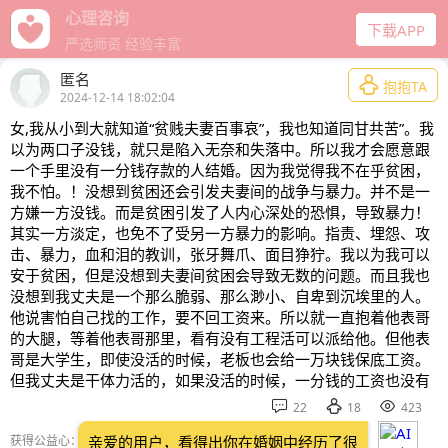
给力心理
下载APP
十年口碑经营
匿名

抱抱TA
2024-12-14 18:02:04
女,我从小到大就知道“贫贱夫妻百事哀”，我也知道同甘共苦”。我
以为两口子没钱，就只是陷入无奈和失落中。所以我才会愿意跟
一个手里没有一分钱存款的人结婚。因为我觉得我不在乎贫困，
我不怕。！没想到贫困还会引发夫妻间的战争与暴力。并不是一
方嫌一方没钱。而是贫困引发了人内心深处的恐惧，导致暴力！
其实一方淡定，也免不了受另一方暴力的影响。指责、埋怨、攻
击、暴力，血和泪的教训，张牙舞爪、面目狰狞。我以为我可以
安于贫困，但是没想到夫妻间贫困会导致无数的问题。而且我也
没想到我丈夫是一个那么脆弱、那么渺小、自卑到沉埃里的人。
他说害怕自己找的工作，要不回工资来。所以就一直抱着他表哥
的大腿，等着他表哥那里，看有没有工程活可以派给他。但他表
哥是大学生，即使没活的时候，老板也会给一万块钱保底工资。
但我丈夫是干体力活的，如果没活的时候，一分钱的工资也没有



22
18
423
获得公益心：
亲爱的用户，看得出你在婚姻中经历了很