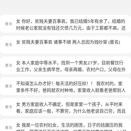
女 你好，贫贱夫妻百事哀。我已结婚5年有余了，结婚的
时候老公家就没有钱还欠债几万元，由于工薪都不高，还
在还款。现在日子过得越来越拮据了，我一个人的工资也
就四千多点，还要给老公2500还信用卡，可他还要透支
女 贫贱夫妻百事哀 诸事不顺 两人总因为钱吵架
(匿名)
1000多。他如今换了个行业，也没多少钱，他是个不求
上进，三天打鱼两天晒网的人。我感觉这日子过得不开
心，每天就钱钱钱。
(匿名)
女 本人家庭中等水平，找到一个男友27岁，目前餐饮行
业工作，父亲生病早世，母亲再婚，农村户口，父母在外
打工，结婚只能付起彩礼钱。没钱买房，我的家人很不满
意对方的家境，我自己也很为难和犹豫。我男友应该算是
不知道怎么办才好！每天活的好压抑！！ 我农村的，家
潜力股，但是不知道未来生活会怎样，都说贫贱夫妻百事
里条件不好，爸妈就农村种地，家里收入就看老爸帮别人
哀，我也不想一直过贫困生活，但是又觉得两人感情很
加工产品挣个辛苦钱，我老婆家里县城的！家里做生意，
好，难以分开，难道嫁给穷人就一定不会幸福吗？？
(匿
条件要好！ 我大学毕业，也就找个普通工作，和大部分
女 男方家庭收入不确定，但是家里一个孩子，从平时来
名)
人一样！工作也就3000左右了！我老婆比我大两岁，我
看，家庭应该一般，不算穷，为什么他老说自己穷，而且
们大学认识的！比我要毕业，现在工资是我三倍， 婚
说自己说多了都是泪，我就不是很理解，我女方家庭，收
后，我老婆在家里太强势了，其本身也是一个比较急躁的
入比男方家好，但是他那样的心里我该怎么办，曾经因为
女 我是一位农村妇女，生活的困苦，日子的拮据压的我
人，在家总是嫌我没主见，没品位！ 这个我倒无所谓，