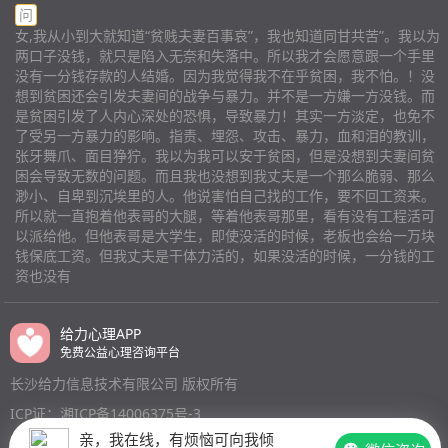
会大吵大闹，真心怕了！不知道怎么呢？ 我到底该怎么
问
我去上班，但是我真的不想每次感觉低声下气的问他要钱
一点害怕真的去监狱。但是对于动物，他是没有一丝畏
办，这段婚姻还能继续下去吗？
(匿名)
女,我从小到大就知道“贫贱夫妻百事哀”，我也知道同甘共苦”。我以为
然后接受他每次对支出去向的质问和碎碎念，我感觉我会
惧。即使他真的打死它们，法律也不会给他判刑。而且他
两口子没钱，就只是陷入无奈和失落中。所以我才会愿意跟一个手里
疯了，小时候是这样，长大结婚后也是这样，我无法想象
又那么讨厌动物。他真的看什么也不顺眼，我承认我选男
没有一分钱存款的人结婚。因为我觉得我不在乎贫困，我不怕。！没
这种日子何时是尽头，如果我一意孤行选择上班又会引发
人的眼光很差，因为我也有点颜控，虽然他身材难看，脂
想到贫困还会引发夫妻间的战争与暴力。并不是一方嫌一方没钱。而
家庭战争，被长辈指责不以大局为重，只顾自己，我不去
肪多，但是身高170，还算过得去，再加上他颜值属于中
是贫困引发了人内心深处的恐惧，导致暴力！其实一方淡定，也免不
上班我又受不了现在的日子，总之我就是不想用他们家人
等偏上一点，所以我就很满意了，自认为找不到比他更好
了受另一方暴力的影响。指责、埋怨、攻击、暴力，血和泪的教训，
一分钱，省得总是背负莫须有的罪名，我觉得这一点真的
张牙舞爪、面目狰狞。我以为我可以安于贫困，但是没想到夫妻间贫
看的。但是在他的疯狂、暴躁、固执面前，这些外表上的
困会导致无数的问题。而且我也没想到我丈夫是一个那么脆弱、那么
很难让人忍受，没有过我这种成长环境的人，总觉得我这
好看全都成了零。我只是还是有点底气不足，就是对独自
渺小、自卑到沉埃里的人。他说害怕自己找的工作，要不回工资来。
个就去小事，就去矫情，我老公还觉得我有病，自尊也有
扶养孩子的底气，还是不足，我哪怕手里有5万元的存
所以就一直抱着他表哥的大腿，等着他表哥那里，看有没有工程活可
病吗，
(匿名)
款，我也有底气搬离。但是我现在手里只有5千的存款，
以派给他。但他表哥是大学生，即使没活的时候，老板也会给一万块
所以……看来婚前要点彩礼，还是很值得的，不用要太
钱保底工资。但我丈夫是干体力活的，如果没活的时候，一分钱的工
多，6万就足够了。还有就是：我没要彩礼，怀孕以后，
资也没有
他给了我1万3千块钱。有5千块钱买了两台空调，我出的
钱。剩下的钱，我都花在怀孕和哺乳是了。现在的手里的
给力心理APP
这5000。算来算去。也不是我丈夫的钱。而是之前的因
免费公益心理咨询平台
缘和合下，我娘家给的钱。当时娘家给了8千，我全花
长沙给力信息技术有限公司 版权所有
了，因为今年他在家待业5个月。后来他又给了我一些。
花到现在，合着，还是娘家的钱……他现在手里有多少
ICP证：湘ICP备14006375号-3
钱，我也不知道！估计也不会太多，因为还有每个月的房
亲，我在线，有烦恼可向我倾