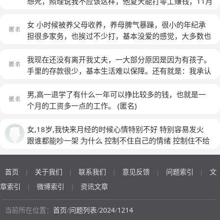
男方说自己家庭不好，说过分手，但是最后挽留回来，现
想死，照理说我不应该这样，他夏天能打零工赚钱，11月
只是天天唠叨别人家的老公一年能挣几十万，不是买车，
在他明白我不在乎他的家庭，他说我父母在乎，这的确
份刚买啦八万多的自用车这是好事应该高兴，现如今农村
就是买房了，总说我这人没追求，没远大志向，说跟我过
是，但我希望未来我们可以努力，把日子过好，我想知道
生活水平都提高了，几年前家家都扣啦大棚，干活也都省
女 小时候被养父母收养，养母脾气暴躁，很小的年纪承
日子没盼头！ 这让我很苦恼，说实话，我才毕业没多
他为什么老说自己穷，我很不理解，
(匿名)
人省力，屋里更是窗明几净，暖气烧得热乎的，有的家里
担很多家务，也挨过不少打，基本没爱的感觉，大多数也
久，除了应酬之外，我不抽烟不喝酒，从不打老婆不骂老
还安啦热水器，冬天在家也能洗上热水澡啦，可是回头看
要都是哭着睡着的状态，穿着也很寒酸经常被同学嘲笑，
婆，在家里我家务几乎全包。 只是因为没钱，家里是农
看我们的生活，扣棚浪费钱他舍不得，屋里那，冬天冷的
基本没有零花钱，每次迟到都是因为做家务耽误时间，每
我现在还没有离开我丈夫，一大部分原因是因为有孩子。
村的，父母虽不要我们的钱，但也没什么钱给我们！ 在
穿大衣，没暖气，结婚二十年啦 在家里连煤长啥模样也
次举手罚站都是因为学校费用没缴清，每次问养母要钱买
手里的存款很少，基本生活难以保障。还有就是：我承认
家里，2个人根本谈不到一块，因为她总是嫌自己没钱
没见，夏天屋里热的没有电风扇，木质窗户扇有的都开不
学习工具，都要被拒绝被训斥，每次看到同学吃零食都特
我有点懒，懒得搬家、折腾。当然：如果下定决心。那么
花，老说她同事一会买这个，一会买那个，一会又去哪里
开啦，有的玻璃和窗框分离一寸左右，秋天都要粘窗缝，
别羡慕但表面要装作无所谓不喜欢吃的样子，因为觉得很
一个星期的时间，足够搬离！现在我回想起来，真的！今
男,高一退学了有什么一年可以挣比较多的钱，也就是一
玩，一会又去哪里旅游了，然后就说我挣钱少，不上进，
老婆孩子买衣服有病吃药打针的就吵架打仗，炕上铺的一
丢脸，等等... 从小的生活经历造就了自尊心比较强的心
年在婚姻里，一整年的时间，有一半的时间，都处在完全
个月的工资多一点的工作。
(匿名)
脑袋死板，甚至还说我没本事。 但总嫌我没本事，我平
个窟窿一个眼儿的，我用透明胶带粘啦一回又一回，结婚
理！ 现在的我已经结婚五年育有两女，但是婚姻生活一
的消耗中，控制、反控制、对抗，攻击，没有包容，没有
时还好，但她老这样说我，我也是个男人，我也有自尊，
时买的便宜家具现如今也破烂不堪，省吃俭用，倾家荡产
直都不幸福，天天为了钱和老公吵架，生活的拮据并不是
和谐，恐惧、指责、张牙舞爪、面目狰狞、血和泪的教
女,18岁,我快来月经的时候心情特别不好 特别容易发火
我自然会顶她几句，或 者什么话也不说。她一吵架就会
买车就因为他喜欢。我不知道在这个家里赚钱为啦啥，这
不能承受的，只是老公爱念叨说婚后钱都被我花光，婆婆
训。孩子被吓得半夜惊醒、大哭，不知悔改。我不得不接
跟谁都能吵一架 为什么 控制不住自己的情绪 控制住不给
发疯一样，甚至在家里摔东西，说要和我离婚。哎，真的
种苦日子怎么继续！提离婚他不离，把钱全都藏起，有时
也说我老公挣再多钱也留不到，其实我自己觉得我并不是
受一个现实：我们的相处模式，已经不可能改变了，即使
别人发脾气就很难受 很烦 想摔东西 没有来月经的时候心
很郁闷。 觉得活的根苦，很多时候想离婚算了，可是总
候觉得不如死啦算啦，这生活不论过多少年都是这样过，
一个花钱很厉害的人，和同一辈人相比，算是挺节省的，
我改变，只能让关系有所缓解，也不可能达到我想要的关
情不会这样 跟别人相处的也没问题 性格也变好了跟正常
是狠不下心，我们现在有个女儿快两岁了！在老家父母带
活着什么劲，我心里有障碍啦我知道，有时候他气得我要
但是我老公家人的价值观念和金钱观念是特别省的那种，
首页
关于我们
联系我们
意见反馈
问题索引
文
系状态。要的不是完美，关键是连最基本的安全保障都没
|
|
|
|
|
人一样
着，而且我老婆跟我家人初的很差很差！总是吵这做的不
疯啦一样，孩子是他亲生的，老婆是他第一个老婆，我们
就是能将就就不花的状态，他们说的这些话我觉得内心承
有了！我错误再多，我也没打人，他错误再少，他打人
章索引
微博索引
资讯文章
|
|
好那做的不好，感觉还是看不起家里人，没钱啊！做什么
是从小夫妻 他却是这么对待家里人，一个冷血无情人我
受不了，觉得很伤自尊，所以我一直想要出去赚钱保持经
了，这就是不能饶恕的。我害怕我反击的话，会让他疯狂
都不行， 平时生活中感觉大气都不敢出，现在觉得在一
该如何继续我的婚姻，谁能帮帮我啊！！！
(匿名)
济独立，不花他们家一分钱，但是现在的状态是我老公开
地攻击我养的动物，我宁愿自己被打，我宁愿替动物抗下
当前所在位置：
首页
/
问题列表
/
2024
/
1214
起过得好压抑，总是担心说了什么话，或者事惹到她，又
了个铝合金门店，需要我看店和出去和他安装，他不同意
一切暴力。因为起码他打人时，他会有一丝惧怕，他也有