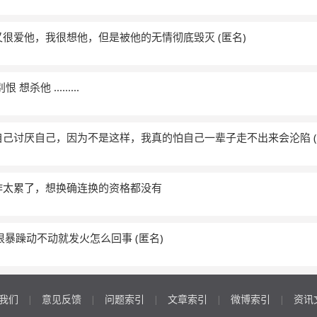
又很爱他，我很想他，但是被他的无情彻底毁灭
(匿名)
杀他 .........
自己讨厌自己，因为不是这样，我真的怕自己一辈子走不出来会沦陷
作太累了，想换确连换的资格都没有
然很暴躁动不动就发火怎么回事
(匿名)
我们
意见反馈
问题索引
文章索引
微博索引
资讯
|
|
|
|
|