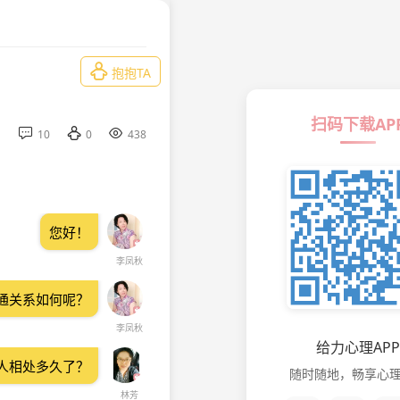

抱抱TA
扫码下载AP



10
0
438
您好！
李凤秋
通关系如何呢？
李凤秋
给力心理APP
人相处多久了？
随时随地，畅享心
林芳