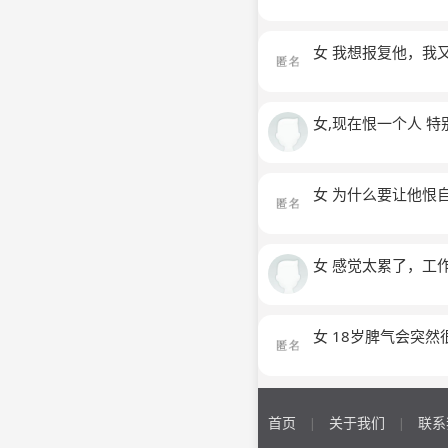
女 我想报复他，我
女,现在恨一个人 特别恨 想
女 为什么要让他恨
女 感觉太累了，工
女 18岁脾气会突
首页
关于我们
联系
|
|