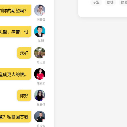
专业
便捷
隐
到你的期望吗？
国云霞
失望，痛苦，恨
陈明
您好
陈志显
造成更大的恨。
陈素娟
你好
易云侠
点？私聊回答我
许令智