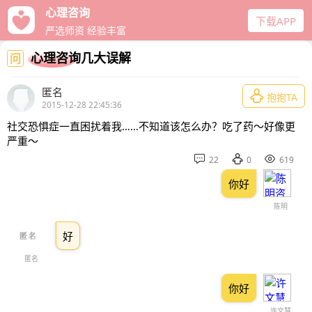
心理咨询
下载APP
严选师资 经验丰富
心理咨询几大误解
问
匿名

抱抱TA
2015-12-28 22:45:36
社交恐惧症一直困扰着我……不知道该怎么办？吃了药～好像更
严重～



22
0
619
你好
陈明
好
匿名
你好
许文慧