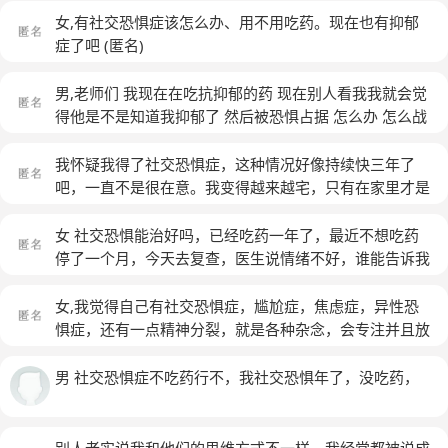
女,有社交恐惧症该怎么办、用不用吃药。现在也有抑郁
症了吧
(匿名)
男,老师们 我现在在吃抗抑郁的药 现在别人看我我就会觉
得他是不是知道我抑郁了 然后被恐惧占据 怎么办 怎么战
胜
(匿名)
我怀疑我得了社交恐惧症，这种情况好像持续快三年了
吧，一直不是很在意。我变得越来越宅，只有在家里才是
最舒服的，害怕出门，朋友不多，有时候偶尔来找我出去
我不爱出去都拒绝了，时间长了没人再叫我了，变得害怕
女 社交恐惧能治好吗，已经吃药一年了，最近不想吃药
去公共场合，觉得非常不自然，觉得别人都在看自己，害
停了一个月，今天去复查，医生说情绪不好，谁能告诉我
怕与别人沟通（去饭店吃饭连点菜都有心理压力）希望自
这病能好吗？
(匿名)
己能出去走走但是又觉得很累，我该怎样打破这种局面？
女,我觉得自己有社交恐惧症，尴尬症，焦虑症，异性恐
希望有人帮帮我，我一方面不想去逼自己社交，又担心自
惧症，还有一点精神分裂，就是各种杂念，会专注并且放
己会得病。
(匿名)
大会让自己在社交中不安不舒服的东西，还有一点思想强
迫症，根源是小学五年级的强迫思维，没解决，后来越来
男 社交恐惧症不吃药行不，我社交恐惧年了，没吃药，
越复杂
(匿名)