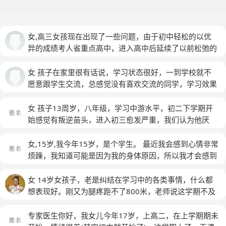
女,高三女孩现在出现了一些问题，由于初中轻松的以优
异的成绩考人省重点高中，进入高中后延续了以前松弛的
学习习惯，学习成绩排名靠后，自己接受不了，而她自己
自控能力又太弱，学习上用功不到5成，注意力不能集
女 孩子在家里很有话说，学习状态很好，一到学校就不
中，同学关系总能影响到她，不能拒绝别人的倾诉，别人
愿意跟学生交流，总感觉没有喜欢交流的同学，学习效果
的不快都转移给了她，越来越烦，想努力学习又摆脱不了
赶不上在家里。暑假刚开学考试成绩还不错，一个学期，
这些，随着学习成绩的下降，又总觉得同学们看不起她，
每次月考成绩一次不如一次，总感觉考试状态不好，会的
女 孩子13周岁，八年级，学习中游水平，初二下学期开
现在是早上起床困难，不想去学校，而晚上又计划第二天
考场也发挥不出来。
始感觉有叛逆苗头，进入初三愈发严重，我们认为他厌
要早起4:30，但是起不来，在家易怒。急需心理咨询专家
学，但他又不承认。身体也不太好，有肠胃炎，所以经常
帮助！ 孩子妈妈求助
借此原因不去上学。只要不去学校，精神状态就比较好。
女,15岁,我今年15岁，是个学生。 最近我会感到心情非常
喜欢手游电子书。近期因为肠胃不好，住院治疗了十二
烦躁，我知道可能是因为我的身体原因，所以我才会感到
天，本以为活蹦乱跳的没问题可以上学了，结果早上起来
烦躁。 还有一个原因是我在上初三，成绩不是很好的那
又这不舒服那不舒服，送到学校门口不去。每天都是起床
种，一直位于中游。其实我在上小学的时候成绩不是这样
女 14岁女孩子，老是纠结在学习中的各类事情，什么都
困难户，起来之后也是慢腾腾，每天早上都感觉是病歪歪
的，小学那会儿成绩一直都是上游，我是从上初中开始，
想表现好。刚又为腿疼跑不了800米，老师说这学期不及
的样子，不喜欢吃早饭。懒惰，一点家务都不参与，呛着
成绩慢慢下滑的。这次期末考试我没有考得很好，然后我
格这事伤感，不肯吃饭，直接睡觉了。基本隔三岔五为这
有时会做一点，对自身之外的所有外界事物都不关心，原
爸爸妈妈对我也就是很铁不成钢的感觉，妈妈她想让我好
种事困扰，做为大人我们应该怎么做？
专家医生你好，我女儿今年17岁，上高二，在上学期期未
来喜欢读书，现在纸质书也不爱读。自己的房间跟垃圾场
好学，她有好言好语对我说，我能听进去，但是我学不