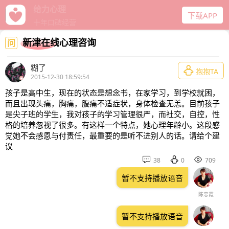
心理咨询
下载APP
严选师资 经验丰富
新津在线心理咨询
问
糊了

抱抱TA
2015-12-30 18:59:54
孩子是高中生，现在的状态是想念书，在家学习，到学校就困，
而且出现头痛，胸痛，腹痛不适症状，身体检查无恙。目前孩子
是尖子班的学生，我对孩子的学习管理很严，而社交，自控，性
格的培养忽视了很多。有这样一个特点，她心理年龄小。这段感
觉她不会感恩与付责任，最重要的是听不进别人的话。请给个建
议



38
0
709
暂不支持播放语音
陈忠霞
暂不支持播放语音