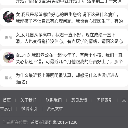
开始，情绪很差(其实初中就开始了)，这学期上了一天课
一样，书包书桌乱的一塌糊涂，鞋袜等也不知道收拾，更
好，我不知道为什么我学不好。 我知道我有拖延症，每
就不去了，说上课根本学不进去，还说读书根本沒意思，
不会主动清洗。从来不知道关心别人，大人感觉他非常自
当我想去克服它的时候，我都做不到。我喜欢看小说，我
读了以后也用不着，说以后考了大学又怎样，工作了又怎
女 我只是希望哪位好心的医生您给 说下这是什么病症，
私。感觉他没有梦想和理想，不知道为何而学，没有战胜
只有在看小说的时候才会真正的把心里打开。我觉得小说
样？10,年或30年50年后谁还会记得你，一直希望自己现
我那孩子不信自己有心理问题。我也看心理医生了，有的
自己的勇气和信心，很盲目。但没有抑郁症倾向，喜欢跟
人物才能跟我有共同语言，但我知道他们只是纸片人而
在30岁或40多岁多好，发脾气时忽不住摔东西，有时按
治疗反而加重了病情，一个医生一种说法，我都不敢了。
我们掰扯那些段视频或段子。
(匿名)
已，没有办法真的与我沟通。 我不喜欢把自己心里的事
着胸口，说心好像挖掉一块，好难受，有时按住胸口说最
由于孩子的母亲奶水不够，找的看护孩子的老人喂养不
女,女儿自从读高中，状态一直不好，现在成绩一直下
对别人说，哪怕是亲人朋友都不行。这是我第一次鼓起勇
好把心和脑拿出来洗一洗，看着女儿这样很着急，我女儿
当，孩子的脾胃有了问题，于是就被我的母亲接去了。母
滑，人也变得拖拉没信心，有点厌学的情绪，请问这是心
气说这些事，我不知道该怎么办了，身体原因和心理压力
这症状是属于什么病？请专家医生指导！谢谢！！！
(匿
亲也常说，孩子能吃奶，嘴还急。期间就是寒冬，我们也
理问题吗，要怎么办好
(匿名)
让我不知道应该怎么做了。 我从来没有想过离开，我是
名)
骑着车，去60多里远的母亲家，那种亲人相见的味道就不
女,31岁,我跟老公在一起16年了，有两个小孩，我们一直
眷恋这里的。现在我放假了，我父母还没有休班，现在只
说了。 两年后吧，孩子回来，家里很快乐，家庭氛围很
关心都还不错，可最近几个月他跟我的店员好上了，那个
有每天早上7:30~10点，我才觉得我是自由的。这个点他
好，包括陪孩子看电视，一起玩这些。这时的问题是孩子
女的自己也有家庭，有两个小孩，才22岁，我回老家几天
们都去上班了，只有我一个人在家里，我可以自由自在的
偏食，现在也是。 小学也很顺利，考试成绩很好，给予
他们就在一起了，等我回来发现不对劲，他还死不承认说
为什么最近我上课明明很认真，却感觉什么也没听进去
做任何事情，但是好景不长，因为我是女孩子所以会有那
的奖励就是物质的。问题是在家不做家务，梳洗到了初中
我发神经，我查明真相之后，他竟然一句话也不说，还说
(匿名)
么几天不高兴，但最近有延长，这使我非常烦躁，还有大
才可以。觉得老师讲错了，会站起来反驳。五年级感觉到
我想怎样随便我，他还说忘不了那个女的，现在他每天都
量的作业以及今天晚上7点即将要迎来的家长会让我觉得
心理年龄偏小。 ‌ 初中，乡下阶段。学习第一名，快乐交
看我不顺眼，老是吼我，还用眼睛瞪我，我真不知道又不
更加烦躁，我不知道我应该怎么做。 请问您们能帮帮我
际，很正常。后期，乡下学校的问题，只有到市里私立学
首页
关于我们
联系我们
意见反馈
问题索引
文
|
|
|
|
|
是我做错事了，他要这样对我，而去一句交代都没有，我
吗？
(匿名)
校读书。也认识到了家里的投入。每天早6.30,晚8.0由我
跟他谈他就假装睡觉，现在每天都跟那个女的聊，我真的
章索引
微博索引
资讯文章
|
|
接送。很着急，学习成绩直线升，数学强项，800多人私
无法再承受，我该怎么办
立学校能排到10几名。孩子学习，怕他饿，回来我亲自做
当前所在位置：
首页
/
问题列表
/
2015
/
1230
点给他，怕她像我一样的曾经上学挨饿。初三上吧，又停