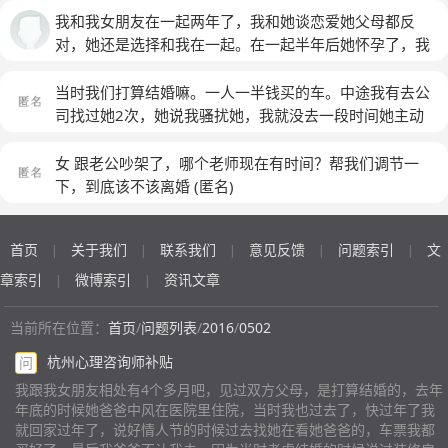
接她的钱给退回来，还说她说的我都没有去做，她就跟我
每次发信息说不要吃太凉硬的东西，我中间想主动去看她
没事我就说那一起去打一会咋就走，她说好，在打牌的过
她，没照顾好她，心里有点愧疚，下午有点事针没打完就
的未来着想。她怎么就不明白呢，我决定明年和她结婚，
之前我在电话里是跟她说过的，她当时没听到），后来通
以，她问我不知道你父母回不回同意，我说他们我来说，
我和我女朋友在一起两年了，我和她谈恋爱她父母都反
说不指望我能为她做什么了。就要跟我分手，我知道她是
可她非得不让我去，我就没去，就这样我们有一个多星期
程中女朋友不开心，我也就没心情打了就带女朋友回家休
拔了我们去了工作的地方，快到了客户打电话叫吃饭，我
每次她跟我回家，家里都把她当贵宾一样对待。若真要实
过一番沟通，女朋友原谅了我，不跟我计较了。过了两天
没事的，到了晚上我和我父母说了，我父母听到很生气，
对，她还是选择和我在一起。在一起半年后她怀孕了，我
很爱我的，所以后来我也把她哄好了。那个时候我有几次
没见，我打电话说我想你想去看你，她就说要加班回家收
息了，可是中间都好着，我吧她送回去接过来给她看病，
有点不想去，女朋友说没事去吧，我说估计要打牌不去
际比较，就家庭背景来言我家里是比她家要好很多，但我
我就到县城去了，那是恋爱的第一次见面，她给我织一条
说这样不可以，最少也要结婚三天后才可以出去，我当时
叫她去打掉，她死活不同意，非要生下来。孩子生下来后
在她家过的夜然后第二天早上就回来了有几次吧，这也是
拾家，为啥不和她说。就来了，我就只能开车摸摸的回去
每次发信息说不要吃太凉硬的东西，我中间想主动去看她
吧，她说没事我就说那一起去打一会咋就走，她说好，在
爸爸妈妈都不把这个当一回事一心想着我们两个好就可以
围巾，亲手织的，手都弄伤了，我当时真的很感动，我觉
还和父母吵架了，说她跟我说是请假回家的，她也确实跟
我们和我妈妈住在一起，各种矛盾，我和她也经常吵架，
当时我们打算结婚嘛。一人一半钱买的车。中途我有去公
她告诉我的，她也就感觉我不是真的在乎她认为我把她家
了，可是第二天她说她想请个假陪我，我就很高兴的去接
可她非得不让我去，我就没去，就这样我们有一个多星期
打牌的过程中女朋友不开心，我也就没心情打了就带女朋
了。最近，因为她等我吃饭我迟到了半小时，我们大吵一
得这个女孩我绝不能辜负她，我必须要努力。 转眼就快
我说她是请假回家，我想想现在工作难找，丢了也不容易
一吵架我就叫她滚，有时候还会动手。但没多久我们又和
司找过她2次，她说我骚扰她，我就没去一段时间她主动
当作旅店一样说走就走，她家人也在她面前说过，只是她
她，一天都好好的开开心心的，晚上还和朋友一起吃饭都
没见，我打电话说我想你想去看你，她就说要加班回家收
友回家休息了，可是中间都好着，我吧她送回去接过来给
架，她态度很强硬，把以前所有的帐都翻了出来，我很难
要过年了，父母也回来了，因为父母在外打工回来的晚，
找，也没有想到父母说的那些，她和我说不想马上就领结
好如初。就在前一个月，以前我都是把工资打在她的卡
打电话联系我的，所以我们又有交集了，期间她还找我借
那时候就有点生气，但是没有跟我说分手，那时候她总是
很开心，我们俩还照合照，吃完饭送回家都好好的，可是
拾家，为啥不和她说。就来了，我就只能开车摸摸的回去
她看病，每次发信息说不要吃太凉硬的东西，我中间想主
受，那些都是我根本都没料到的小细节，比如说她手机数
农村家里也没什么吃的，大伯伯（注：大伯伯家在县城，
婚证，她说她有点恐惧，等过年回家来在领，我想想既然
上，我呢把工资打给我妈一千多块钱，没有和她说。为了
过钱，不过还了。后来她找房子没钱，我又给她钱了。现
女 跟老公吵架了，哪个老师现在有时间？帮我们调节一
说买房子了没有我就告诉她房子一定会买的然后就一直
到了第二天给我发信息说，我们两不合适分手吧，我就急
了，可是第二天她说她想请个假陪我，我就很高兴的去接
动去看她可她非得不让我去，我就没去，就这样我们有一
据线总是坏，要我那一根，我说再买一根嘛。这类的小
女友家也是在县城）就叫在他们家过年，开始爸妈也没下
她恐惧，那我当时也答应了她说好，我妈当时知道了说，
这个事情我们吵了三天三夜。在第三天晚上我们在电话里
在她的意思就是不会原谅我，对我死心了，我也不知道她
下，到底该不该离婚
(匿名)
拖，拖到了现在她就说我只会说话不会做事也跟我闹脾
了连夜开车跑过去问她，她啥也不说不啃气，一点办法都
她，一天都好好的开开心心的，晚上还和朋友一起吃饭都
个多星期没见，我打电话说我想你想去看你，她就说要加
事。我还是向她道歉妥协了，她说我不够诚意，态度不
决定，其实我和妈妈还有弟弟都是想在大伯伯家 过年
结婚办酒了哪个不领证，这样不好的，我当时和父母说，
又吵架，她问我还过不过。我当时很生气，也是赌气说不
怎么想的，确实是我伤害了她，我尽量以后弥补了。上个
气，到了端午节那天我晚上去她的工作地方接他，一起回
没了，只能送她回去了，第二天我打电话问她她还是不说
很开心，我们俩还照合照，吃完饭送回家都好好的，可是
班回家收拾家，为啥不和她说。就来了，我就只能开车摸
好。我很气氛，一个小事情摆那么高的姿态，我无法接
的，直到二十八了，我爸爸闹着非要回家（爸爸好赌，一
她说过年回家也一样，不就一年时间嘛，她为这些事情，
过了。那天晚上她走了，我以为她自己气消了就会回来。
月我们见过几次面，都是很多朋友一起，私下2人我怎么
的她家，刚好那个时候我们农村栽水稻然后第二天早上我
原因一句也不说，我和朋友连夜走过去问她，找了个茶
到了第二天给我发信息说，我们两不合适分手吧，我就急
摸的回去了，可是第二天她说她想请个假陪我，我就很高
受，我提出了分手，我们不合适。我现在内心犹豫不绝，
回来过年就赌，赌的又大，在外辛辛苦苦挣得血汗钱拿去
好像没有她想的那么顺利，她那几天都不这么高兴，后来
首页
关于我们
联系我们
意见反馈
问题索引
文
第二天我给她打电话问她在哪里，当时她没上班。她说在
|
|
|
|
|
约她都不出来，可能当时我去找她的时候她没有给我好脸
起来就直接回家了，她家刚好都在忙，他们后来就说我也
锈，我朋友她都认识，关系也很好，我就让朋友去问她还
了连夜开车跑过去问她，她啥也不说不啃气，一点办法都
兴的去接她，一天都好好的开开心心的，晚上还和朋友一
我对她有感情，但是她如果一直这样下去不改变，我觉得
赌。结果每年都输，为此家里也没少闹），我就跟爸爸吵
结婚过来了三天我就去问我父母，她可以出去了没，三天
外面玩了一天，问她和谁一起，她说自己一个人。可真是
色我说话过激了，但是没有说伤害她的话、。电话一直有
章索引
微博索引
资讯文章
|
|
不给他们家干活什么的说来就来说走就走，她又跟我闹分
是一句不说，只说不合适，气的我啊，我没办法的办法，
没了，只能送她回去了，第二天我打电话问她她还是不说
起吃饭都很开心，我们俩还照合照，吃完饭送回家都好好
我和她这一辈子很难相处。
(匿名)
了一下，内容大概就是：回家啥吃的也没有，样样都要去
到了，我父母说，你们俩结婚了难道不在一起嘛，我说她
情况不是这样。她和其他男人在外面玩了一天，晚上一起
联系我打她也会接，就是关心的一些 话，没有说要和好
手，可是左一次又一次她都原谅我了都给了我机会，因为
我死缠着，语言攻击，还是没办法，我就找她朋友父母，
原因一句也不说，我和朋友连夜走过去问她，找了个茶
的，可是到了第二天给我发信息说，我们两不合适分手
买，我说你（指爸爸）回去就是为了打牌，后来爸爸很生
去深圳，我去汕头，我父母说这样怎么行，哪个结婚了不
开的房间。这是我后来才知道。她说只是睡觉，没有发生
的意思。我现在确实好迷茫，我们分手也快3个月了，怕
当前所在位置：
首页
/
问题列表
/
2016
/
0502
那时候我总是说些话气她，她之前就说我对她不够关心什
问了一些事情，朋友给我说她要不了小孩可是那些我都能
锈，我朋友她都认识，关系也很好，我就让朋友去问她还
吧，我就急了连夜开车跑过去问她，她啥也不说不啃气，
气，其实每年过年都要闹，爷爷也闹，到处跟人说儿子媳
在一起，我说没事了，我相信她，她也相信我，后来出来
关系，她睡床，那男的睡地下。当时我骂了她很多难听的
她有人了。也拍我自己真的坚持不下去，这种单方面的付
么的，因为刚开始的时候没有活我都在家呆着了她就说我
接受，到最后现在我们没有了联系，她为了不见我工作都
是一句不说，只说不合适，气的我啊，我没办法的办法，
一点办法都没了，只能送她回去了，第二天我打电话问她
杭州心理咨询师补贴
妇孙子的不是，其实他说的都不是事实。妈妈本来就有心
问
了，我们不在一个城市，我经常联系她，她也经常联系
话。过了一段时间，我想了很多。我觉得是我没有尽到自
出真的好累。她特别要面子也特别好强。我今天跟她发短
不赚钱在家呆了那么久，后来我就去了内蒙古到了六月初
辞职了，我想挽回，我很爱她，怎么办才可以挽回，现在
我死缠着，语言攻击，还是没办法，我就找她朋友父母，
她还是不说原因一句也不说，我和朋友连夜走过去问她，
脏病，年年闹，要不是为了我们，妈妈可能早就寻短见，
我，一年里，她来看我一次，我去看了她两次，有时候我
己的责任。我给了她太多的不肯定，没有让她得到家人的
我跟我女朋友相处有4个多月吧，见过双方父母，是打算结婚的，去年
信说想在5月20号的时候我们好好谈谈，不管结果怎么样
六我从内蒙古这个几千里路回来家接她，她就说我不正干
发信息不回打电话不接
(匿名)
问了一些事情，朋友给我说她要不了小孩可是那些我都能
找了个茶锈，我朋友她都认识，关系也很好，我就让朋友
还记得有一次要不是发现的及时，那次妈妈藏了一瓶农
年底的时候她爸爸中风在医院里住院，当时我也过去了，快过年了我
打电话她不接，她说没听到，说有时候没信号，她那是联
认同，没有给她安全感。现在我想挽回她，我求她回来，
我努力过了，也没有啥遗憾了，我跟她发短信的内容。一
了，也就是在三个月前她说她怀孕了，后来我们都准备买
接受，到最后现在我们没有了联系，她为了不见我工作都
去问她还是一句不说，只说不合适，气的我啊，我没办法
就回家过年了，说好情人节的时候过去找她在看她爸爸的，车票我都
药，差点就喝下去了，还好我发现了，及时阻止了跟妈妈
通卡，为这个事我有一次打了好几个电话她不接，我当时
我的一切错误都会改。但是她说不爱我了，电话都给我拉
般我跟她发短信她是不会回我的。哎，好烦躁，求帮助.
房子结婚的，因为谈到了彩礼的钱那时候刚好买了房子手