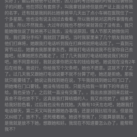
辞职了，我想挽回，我很爱她，怎么办才可以挽回，现在
买好了，最后我爸爸不让我去，因为当时考虑结婚的时候说过装修房
的办法，我死缠着，语言攻击，还是没办法，我就找她朋
沟通了好半天，让她多想想我们两弟兄，终于让她放下求
气了，和她吵了一架，说你为什么不接我电话，在干什
黑了。现在分手一个月了，她每天都会看我空间动态，现
(匿名)
里也没多少钱了只够结婚用的我就去她家跟她说给她五万
子的问题，他在郊区有套房子，叫我拿钱装修但是房产证上面没有我
发信息不回打电话不接
友父母，问了一些事情，朋友给我说她要不了小孩可是那
死的心。妈妈觉得不想跟爸爸吵，就说我们回家过年，我
么，不方便接电话吗，为这个事情，她生气，我也生气，
在说说写的是：我的笑容可以给任何人，但我的心，只能
的名字，还有就是我妈妈比她爸爸早几天出了点小车祸在医院住了一
块钱财礼钱她就不同意，我还有一个哥哥他那时候结婚我
些我都能接受，到最后现在我们没有了联系，她为了不见
是难得回来看他们闹就说我就是不回去过年，我这么说就
她说以后尽量接，从那以后我打电话给他，几乎10次有8
给你一个人。我以为写给我的。我就问她你的给谁了，她
个多星期，他也没有说主动过去看看，所以我爸爸对这两件事情有点
们家给了十万块钱，我就把我家里的情况都告诉了她，她
我工作都辞职了，我想挽回，我很爱她，怎么办才可以挽
是想留住爸爸就在大伯伯家过年，在上面一大家人在一起
次都能接着，后来出来大半年了，村里面知道我们办酒了
说没有给任何人。前天我骗她我耍朋友了，她很激动，还
反感，所以不然我去，大过年的我也不想吵架就答应了没有去，我只
就说你哥哥给了十万凭什么就给我五万呢，我也就说就五
回，现在发信息不回打电话不接
团团圆圆的过个年也挺好的呀。因为爸爸非要回去嘛，然
没办结婚证，说要我们回去办，我妈就问我，你们回家办
能她微信说了我爸爸不让我去，没有说原因，情人节那天她微信问
给我打电话。我没接。我想知道她心里是否还有我
万块，刚好她那时候怀孕我没有去关心她，体贴她，还跟
后妈妈就跟着爸爸开摩托车回去，就叫我和弟弟明天要回
我，我们算分手吗？我就回了算吧。当时我家里来了几个朋友我就陪
结婚证不，我跟妈妈说今年回家办，我晚上打电话问她说
她生气，然后我就跑回家了，我几天都没理她，后来给她
他们打麻将，她跟我打电话听到我在打麻将就把电话挂了。一直到元
来就回来，不回来就不回来，虽然吵了，但我还是觉得要
今年愿意办结婚证不，她说那个领不不重要只是一张纸而
发短信她也就说了她要那钱是为了我和她，然后我就在短
宵节以后，她要去我那里拿东西，跟我打电话我说我不在家你自己去
回去，当天（二十八号）我就和女朋友说：不能陪她过情
已，我就问，真的不愿意领嘛，她说如果你觉得没有安全
信里告诉她说你家什么都不给凭什么要求我家给那么多钱
搬吧，结果她把东西搬走了，过了几天我就打电话给她说我们和好
人节了，因为要回家，我怕坐不到车，过年这两天回家的
感我还是愿意领的，我说是你的心里话嘛，她说如果是心
吧，她不同意和好，我就说拿你把买车的钱给我吧，她说现在没有2年
的，然后她就生气了要和我分手还要打孩子，我就说了你
班车非常挤，陪她过情人节了就可能回不来了，我怕真回
里话的话，我不愿意领，我当时就生气了，说那就这样当
后在给我，我说行，你给我写个欠条吧，她也不愿意。这就不了了之
敢把孩子打了我就去告你，后来他就不再理我了，就要跟
不来父母伤心，也担心他们又吵架。所以就跟女朋友说不
没说，她说，你是不是生气了，我说是，后来慢慢的我打
了。过几天我又跟她打电话说要不就不分算了吧，她还是拒绝。那我
我分手，然后我就把事情告诉了媒人，她对媒人说我没什
能陪她过情人节，女朋友非常生气，我打了十几次电话都
电话给她她慢慢的冷淡我了，打电话只是我再找话题说，
就只能要钱了，她说让我找到她在说，下午我就找到她公司门口了，
么本事怕我以后养不活一家人等等。再后来我就开车跟我
把她堵在门口要钱。她没有钱给我，只能先给我一半剩下的年底在
没有理我，我心情也是很郁闷，情人节那天我什么都没表
她只是回答，我刚开始也没有觉得有什么，可能是太累
妈妈去她家道歉了，她还是不怎么原谅我，我后来就说了
给，我也妥协了。之后就一直没有交集了。，我出去旅游回来后就一
示，情人节那天下午我确实看到女朋友在群里发他和闺蜜
了，到快过年了，我问她回家过年吧，她说我什么时候回
好多才把她哄好，然后第三天她去了亲戚家里，我就给她
直舍不得也放不下，这真是我打算结婚的人，我又去找她了，结果不
牵手拿着一朵玫瑰花的图片，我不知道说什么，情人节没
她就什么时候回，后来我放假了，说既然你觉得回家压抑
打电话她就说她想叫我开车送她去的然后就说她根本没有
给我好脸色看，过后我也没有去找她。大楷有10天左右吧，她跟我打
能陪她我也很难受，就是不知道如何去表达，就这样沉
那我们就回家，他说你放假了就过来和我过年，我农历27
电话聊天，第二天又叫我去跟她办事情，还是对我比较冷淡，但是我
指望我送她，她都没打电话告诉我她就这样说我，后来我
默。晚上6点多她和我说分手的时候，经过一番沟通才知
就过来了，过来她一直对我冷淡，不愿意和我说话，都是
又纠结了，放不下。还死缠着她。她说不恨我了，只能算是朋友，但
打电话给她叫她回来家看房子她也不回来还说跟我不可能
道她在群里发图片是为了让我去哄她，我当时根本没看出
我再找话题，我问她怎么啦，是不是我有什么不好的地
是我就是放不下她，想跟她和好。我现在不知道要怎么办了，能帮帮
了说她想了好长时间才下定决心的，我就要她把我买房子
来。第一次恋爱就次结束，女朋友分手的理由是：每次我
我不？
方，你说出来我愿意改，可她不愿意说，她说过完年再
的钱给要回来，我又在电话里跟她吵了起来还说了很多难
做事实都很突然，根本不和她商量，在她生气的时候不知
说，我也一直忍，忍到30夜那天忍不住了，我气了就找她