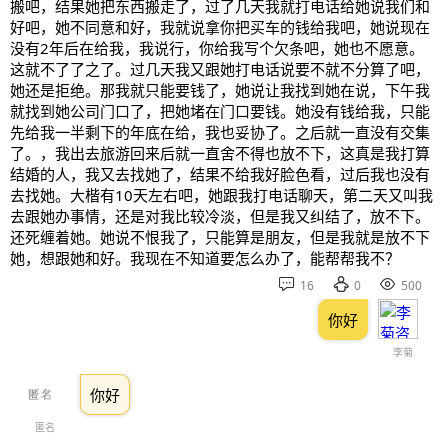
搬吧，结果她把东西搬走了，过了几天我就打电话给她说我们和
好吧，她不同意和好，我就说拿你把买车的钱给我吧，她说现在
没有2年后在给我，我说行，你给我写个欠条吧，她也不愿意。
这就不了了之了。过几天我又跟她打电话说要不就不分算了吧，
她还是拒绝。那我就只能要钱了，她说让我找到她在说，下午我
就找到她公司门口了，把她堵在门口要钱。她没有钱给我，只能
先给我一半剩下的年底在给，我也妥协了。之后就一直没有交集
了。，我出去旅游回来后就一直舍不得也放不下，这真是我打算
结婚的人，我又去找她了，结果不给我好脸色看，过后我也没有
去找她。大楷有10天左右吧，她跟我打电话聊天，第二天又叫我
去跟她办事情，还是对我比较冷淡，但是我又纠结了，放不下。
还死缠着她。她说不恨我了，只能算是朋友，但是我就是放不下
她，想跟她和好。我现在不知道要怎么办了，能帮帮我不？



16
0
500
你好
李菊
你好
匿名