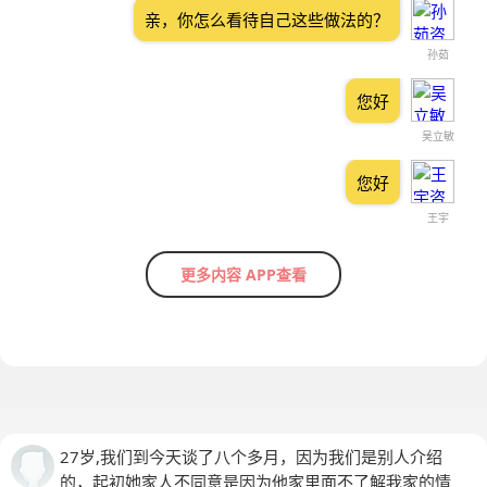
亲，你怎么看待自己这些做法的？
孙茹
您好
吴立敏
您好
王宇
更多内容 APP查看
27岁,我们到今天谈了八个多月，因为我们是别人介绍
的，起初她家人不同意是因为他家里面不了解我家的情