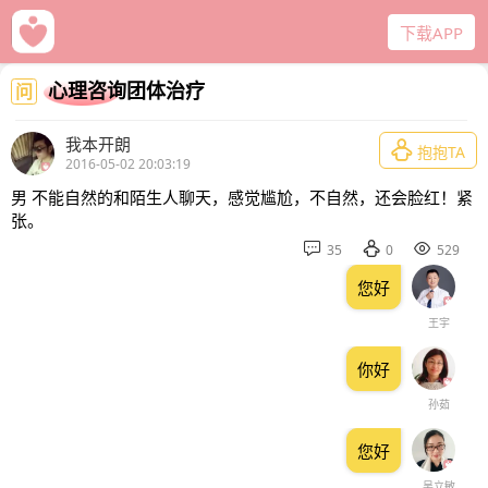
心理咨询
下载APP
严选师资 经验丰富
心理咨询团体治疗
问
我本开朗

抱抱TA
2016-05-02 20:03:19
男 不能自然的和陌生人聊天，感觉尴尬，不自然，还会脸红！紧
张。



35
0
529
您好
王宇
你好
孙茹
您好
吴立敏