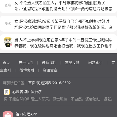
女 不论熟人或者陌生人，平时想和我想和他们拉近关
系，但是就是不敢他们聊天吧！怕聊一两句尴尬冷场该怎
么办
(匿名)
女 经常感到烦和父母吵架觉得自己谁都不如性格时好时
坏经常嫉妒周围的同学但是同学都说我很好说嫉妒我。追
星追的太迷茫以至于自己没有过多的情感给别人。学习从
前十变到前十五。过分得注重别人对自己的看法。一点小
男 从不上学到现在宅在家6年了中间一直没工作过我妈妈
事就会想哭。一到大型或者正式的考试就紧张到手抖。和
养着我，现在爸妈也离婚更打击我，我现在出去工作也不
自己在乎的亲人处理不好关系。 谁能告诉我我该怎么办
想和人接触吃饭也不敢和别人在一起吃，为人处事也不
(匿名)
懂，出门脸上也没有笑容，我还爱自卑的狠我现在只想死
首页
关于我们
联系我们
意见反馈
问题索引
文
|
|
|
|
|
了，我像一个废人亲戚邻居也没人理我了，我天天痛苦啊
不知道未来是什麽样谁能帮帮我啊难道只有死吗！男，19
章索引
微博索引
资讯文章
|
|
岁
当前所在位置：
首页
/
问题列表
/
2016
/
0502
心理咨询团体治疗
问
男 不能自然的和陌生人聊天，感觉尴尬，不自然，还会脸红！紧张。
给力心理APP