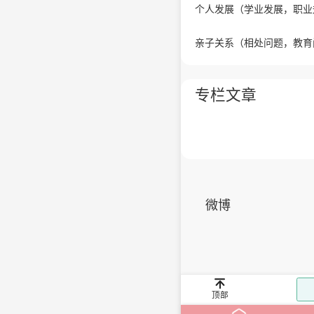
个人发展（学业发展，职业
亲子关系（相处问题，教育
专栏文章
微博

首页
孙晓蕾心理咨询师
>
心理专家
>
顶部