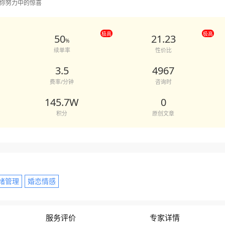
你努力中的惊喜
极高
极高
50
21.23
%
续单率
性价比
3.5
4967
费率/分钟
咨询时
145.7W
0
积分
原创文章
绪管理
婚恋情感
服务评价
专家详情