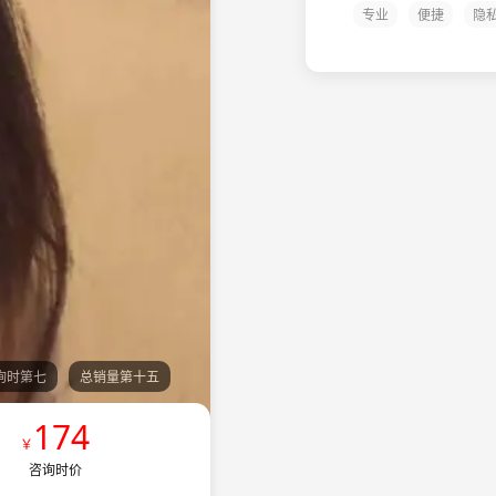
专业
便捷
隐
询时第七
总销量第十五
174
￥
咨询时价