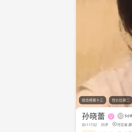
综合榜第十三
性价比第二
孙晓蕾
5小



ID:11732
35岁
河北省.