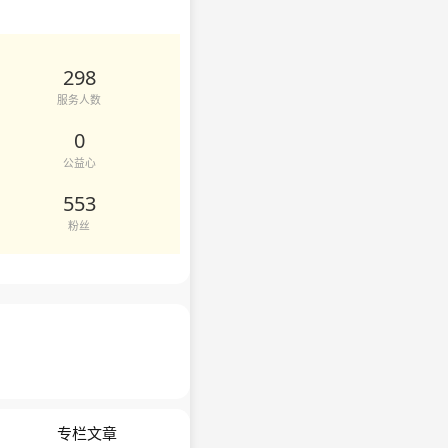
298
服务人数
0
公益心
553
粉丝
专栏文章