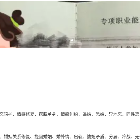
恋陪护、情感修复、摆脱单身、情感纠纷、逼婚、恐婚、异地恋、同性恋
、婚姻关系修复、挽回婚姻、婚外情、出轨、婆媳矛盾、分居、冷战、无