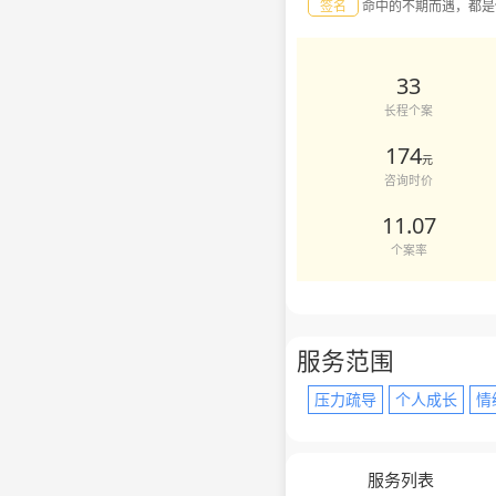
签名
命中的不期而遇，都是
33
长程个案
174
元
咨询时价
11.07
个案率
服务范围
压力疏导
个人成长
情
服务列表