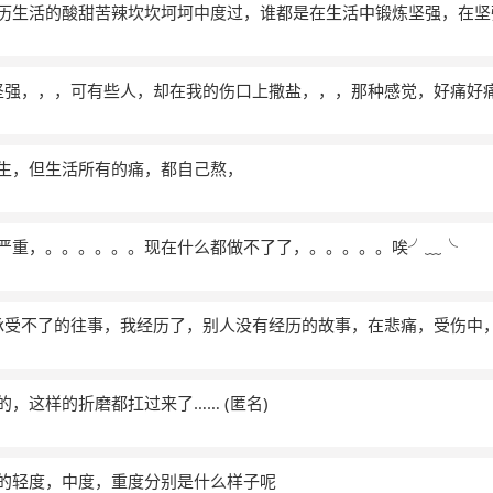
在经历生活的酸甜苦辣坎坎坷坷中度过，谁都是在生活中锻炼坚强，在
坚强，，，可有些人，却在我的伤口上撒盐，，，那种感觉，好痛好
解人生，但生活所有的痛，都自己熬，
特别严重，。。。。。。现在什么都做不了了，。。。。。唉╯﹏╰
承受不了的往事，我经历了，别人没有经历的故事，在悲痛，受伤中
自己的，这样的折磨都扛过来了……
(匿名)
郁症的轻度，中度，重度分别是什么样子呢