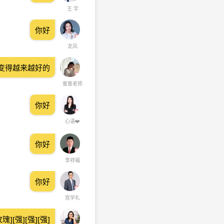
王 宇
你好
龙凤
变得越来越好的
蜜蜜老师
你好
心语❤️
你好
李祥福
你好
宫学礼
瑰][强][强][强]