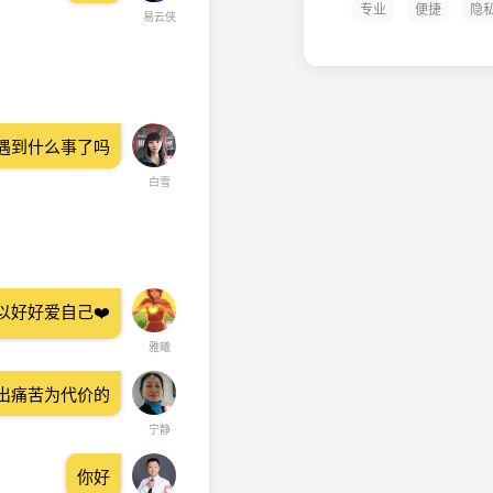
专业
便捷
隐
易云侠
遇到什么事了吗
白雪
好好爱自己❤️
雅曦
出痛苦为代价的
宁静
你好