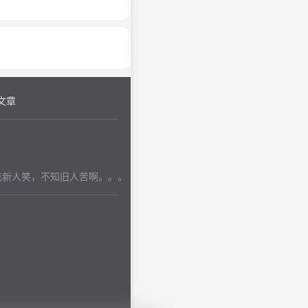
文章
见新人笑，不知旧人苦啊。。。