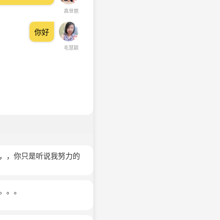
高世丽
你好
毛慧颖
事，，你只是听说我努力的
。。。。