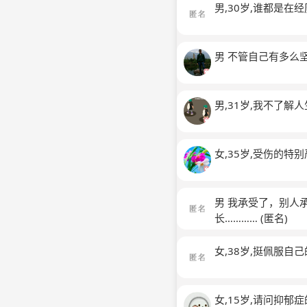
男,30岁,谁都是
男 不管自己有多么
男,31岁,我不了
女,35岁,受伤的
男 我承受了，别人
长…………
(匿名)
女,38岁,挺佩服
女,15岁,请问抑