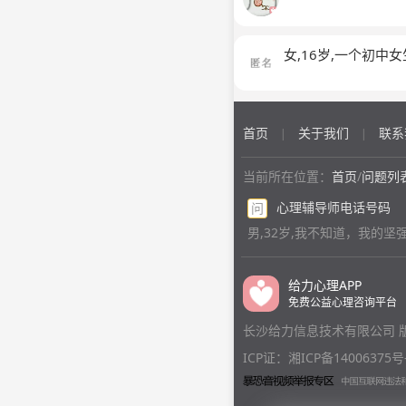
女,16岁,一个初
首页
关于我们
联系
|
|
当前所在位置：
首页
/
问题列
心理辅导师电话号码
问
男,32岁,我不知道，我
给力心理APP
免费公益心理咨询平台
长沙给力信息技术有限公司 
ICP证：湘ICP备14006375号