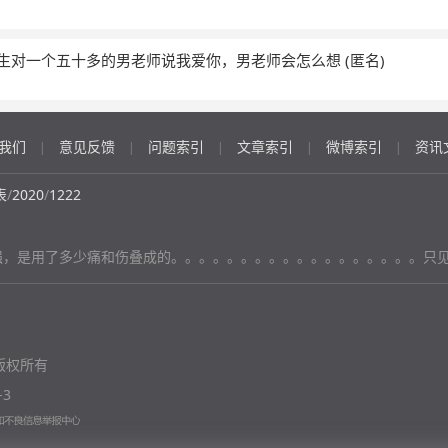
中女生对一个五十多的男老师说我爱你，男老师会怎么想
(匿名)
我们
意见反馈
问题索引
文章索引
微博索引
资讯
|
|
|
|
|
表
/
2020
/
1222
的坚强，是用了多少痛和伤叠成的。。。。。。。。。。。。。。。。。。只
版权所有
-3