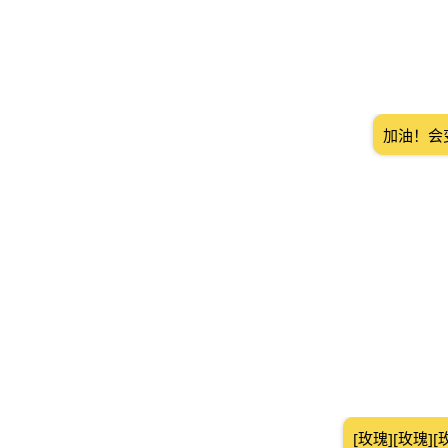
加油！会
[玫瑰][玫瑰][玫