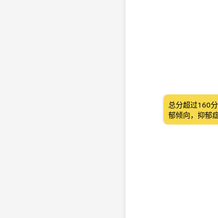
总分超过160
郁倾向，抑郁