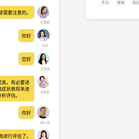
专业
便捷
隐
是需要注意的。
毛慧颖
你好
龙凤
您好
王金波
过高，有必要进
绪症状表现来进
李凤秋
分析评估。
你好
解心语
询进行评估了。