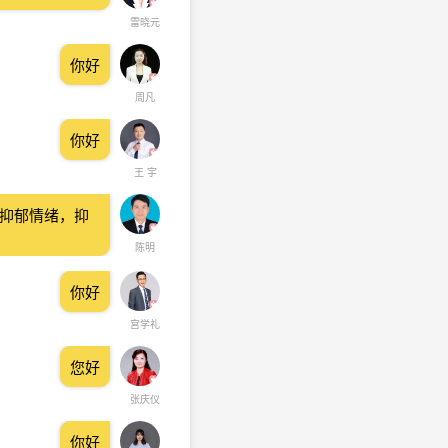
雷晓元
你好
周凡
你好
王 宇
。抑郁情绪，抑
陈明
你好
宫学礼
您好
张庆仪
你好