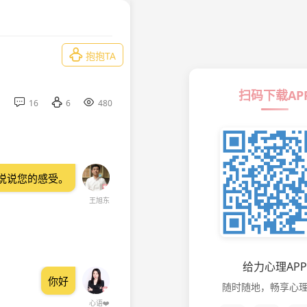

抱抱TA
扫码下载AP



16
6
480
说说您的感受。
王旭东
给力心理APP
你好
随时随地，畅享心
心语❤️