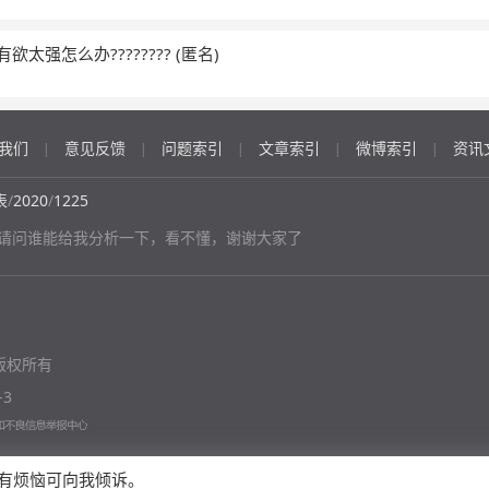
有欲太强怎么办????????
(匿名)
我们
意见反馈
问题索引
文章索引
微博索引
资讯
|
|
|
|
|
表
/
2020
/
1225
请问谁能给我分析一下，看不懂，谢谢大家了
版权所有
-3
有烦恼可向我倾诉。