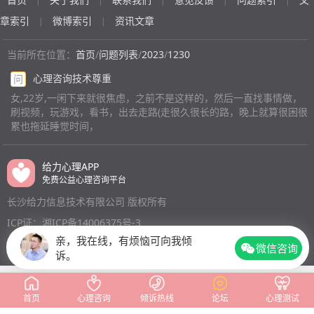
|
|
|
|
|
章索引
微博索引
资讯文章
|
|
当前所在位置：
首页
/
问题列表
/
2023
/
1230
心理咨询技术尊重
问
女,22岁,一闲下来就很焦虑，之前不是这样的，然后一直找事情做，
刷视频，玩游戏，看书，出去走路(走很久很长的路，晚上就算很困很
累也拖延睡觉时间，
给力心理APP
免费公益心理咨询平台
长沙给力信息技术有限公司 版权所有
ICP证：湘ICP备14006375号-3
亲，我在线，有烦恼可向我倾
微信咨询
诉。
首页
心理咨询
倾诉热线
论坛
心理测试