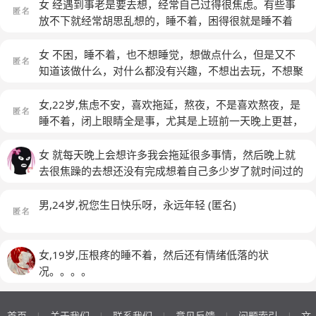
特别乱，呼吸特别困难！明明我什么都没想，但是就是静
女 经遇到事老是要去想，经常自己过得很焦虑。有些事
不下心来！也许和我最近发生的事情有关！
放不下就经常胡思乱想的，睡不着，困得很就是睡不着
(匿名)
女 不困，睡不着，也不想睡觉，想做点什么，但是又不
知道该做什么，对什么都没有兴趣，不想出去玩，不想聚
会，多梦，脑袋很清醒，但是睁不开眼睛，翻来覆去，一
想象着未来可能会发生的事情，就焦虑的不知道该怎么办
女,22岁,焦虑不安，喜欢拖延，熬夜，不是喜欢熬夜，是
才好，害怕心慌的厉害，不愿意去想，但是控制不住，不
睡不着，闭上眼睛全是事，尤其是上班前一天晚上更甚，
停的想，思维乱七八糟的
(匿名)
脑子里总想着人死了以后会怎么样，是什么感觉，但没有
想死的想法
(匿名)
女 就每天晚上会想许多我会拖延很多事情，然后晚上就
去很焦躁的去想还没有完成想着自己多少岁了就时间过的
很快就会使自己特别焦虑。自尊心特别强。很自卑就走路
的时候很不自在。说话就。不能看别人眼睛。很喜欢拖延
男,24岁,祝您生日快乐呀，永远年轻
(匿名)
事情做一件。很尴尬或者什么事情时候就会想，其实别人
也做过，然后就这样子安慰自己。俗话做事情都会想。别
人也做过自己才会去做，才会觉得心里好受一点。
女,19岁,压根疼的睡不着，然后还有情绪低落的状
况。。。。
首页
关于我们
联系我们
意见反馈
问题索引
文