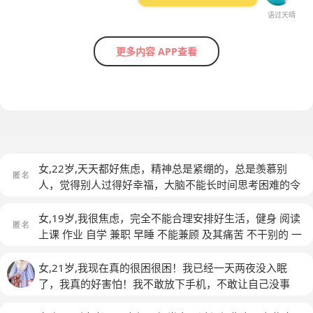
语过天晴
更多内容 APP查看
女,22岁,天天都好焦虑，精神总是紧绷的，总是羡慕别
人，觉得别人过得好幸福，大脑不能长时间思考困难的令
人烦恼的事容易想睡觉，。失眠，整天提不起兴趣，干什
么事一会儿就疲惫了想休息。
(匿名)
女,19岁,我很焦虑，完全不能合理安排好生活，健身 阅读
上课 作业 自学 兼职 早睡 不能兼顾 及其痛苦 不干别的 一
直沉浸在痛苦中 不能舍弃任何一样 快要疯了
(匿名)
女,21岁,我现在真的很困很困！我已经一天两夜没入眠
了，我真的好害怕！我不敢放下手机，不敢让自己没事
干！我一闭上眼睛，我就觉得好焦虑，心跳的很快，脑子