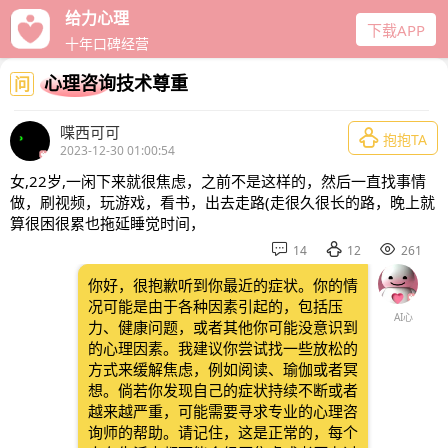
给力心理
下载APP
十年口碑经营
心理咨询技术尊重
问
喋西可可

抱抱TA
2023-12-30 01:00:54
女,22岁,一闲下来就很焦虑，之前不是这样的，然后一直找事情
做，刷视频，玩游戏，看书，出去走路(走很久很长的路，晚上就
算很困很累也拖延睡觉时间，



14
12
261
你好，很抱歉听到你最近的症状。你的情
况可能是由于各种因素引起的，包括压
AI心
力、健康问题，或者其他你可能没意识到
的心理因素。我建议你尝试找一些放松的
方式来缓解焦虑，例如阅读、瑜伽或者冥
想。倘若你发现自己的症状持续不断或者
越来越严重，可能需要寻求专业的心理咨
询师的帮助。请记住，这是正常的，每个