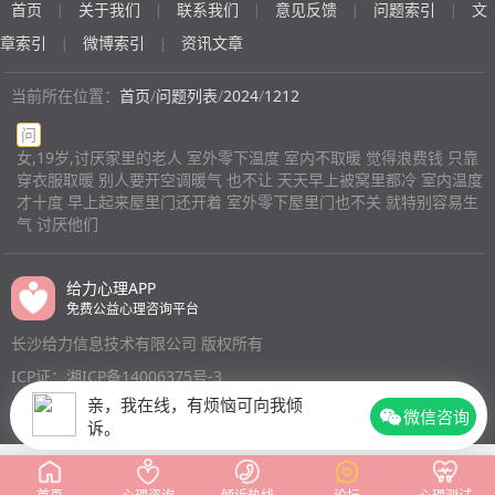
首页
关于我们
联系我们
意见反馈
问题索引
文
|
|
|
|
|
章索引
微博索引
资讯文章
|
|
当前所在位置：
首页
/
问题列表
/
2024
/
1212
问
女,19岁,讨厌家里的老人 室外零下温度 室内不取暖 觉得浪费钱 只靠
穿衣服取暖 别人要开空调暖气 也不让 天天早上被窝里都冷 室内温度
才十度 早上起来屋里门还开着 室外零下屋里门也不关 就特别容易生
气 讨厌他们
给力心理APP
免费公益心理咨询平台
长沙给力信息技术有限公司 版权所有
ICP证：湘ICP备14006375号-3
亲，我在线，有烦恼可向我倾
微信咨询
诉。