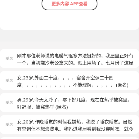
更多内容 APP查看
刚才那位老师说的电暖气驱寒方法挺好的，我屋里正好有
一个，当初嫌冷老公拿来的。派上用场了。七月份了这屋
里冷的竟然，不但没同意孩子那屋去反而把这屋窗户也打
开了，说我热的，郁闷的我。他们那屋热了就以为我这屋
女,23岁,外面二十度，，，，宿舍开空调二十四
也热了，做事不考虑别人感受。
(匿名)
度，，，，，，，，，，，不能理解，，，，，
(匿名)
男,29岁,今天太冷了，零下好几度，现在在热乎被窝里，
好舒服，被窝热乎
(匿名)
女,20岁,昨晚睡觉的时候我嫌热，我脱了睡衣睡觉。虽然
有空调但不想浪费电。我妈进我屋看到我没穿睡衣。就今
天阴阳怪气和我说了一些话。我很讨厌我妈这样，我就算