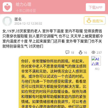
给力心理
下载APP
十年口碑经营
匿名

抱抱TA
2024-12-12 12:30:32
女,19岁,讨厌家里的老人 室外零下温度 室内不取暖 觉得浪费钱
只靠穿衣服取暖 别人要开空调暖气 也不让 天天早上被窝里都冷
室内温度才十度 早上起来屋里门还开着 室外零下屋里门也不关
就特别容易生气 讨厌他们



18
16
237
你好，非常理解你所处的困境。听起来，
你对家中老人不愿意使用暖气的做法感到
AI心
非常不满和无助，这种情况会让人感到沮
丧。或许你可以试试在一个合适的时机，
与他们沟通一下你的感受和需求，看看是
否可以找到双方都能接受的解决方案，比
如在特定的时段开启取暖设备。保持沟通
和理解有时能够帮助缓解家庭内部的紧张
情绪。如果情绪很难自我调节，可以考虑
寻求专业心理咨询师的帮助。他们可以提