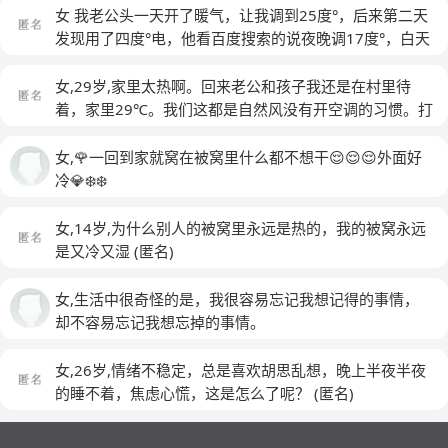
解释了，我妈还是自己说自己的。
(匿名)
女 我老公头一天开了暖气，让我调到25度°，后来第二天
发现用了四度°电，他看百度搜索的说夜晚调17度°，白天
调成五度°，室温显示17度，暖气5度，今天家里一天冷的
我没知觉了！也说不上来什么原因，我冷得就要浑身不对
女,29岁,家里太热啊。回来老公和孩子我还是在村里待
劲了！躺着不舒服坐起来不舒服，我爸爸气得骂我他们家
着，家里29℃。我们这都是自然风没有开空调的习惯。打
人叫我吃屎了你吃去。因为我爸爸听见老公前几天逼的我
算回去和老公把枕芯换了再回来。总之老公回来能帮我减
去公园散步
(匿名)
轻负担了哈哈。
(匿名)
女,🌹一回到家就窝在被窝里什么都不想干😌😌😌外面好
冷💎❄️❄️
女,14岁,为什么别人的被窝里永远是热的，我的被窝永远
是又冷又湿
(匿名)
女,生活中很奇怪的是，我很容易忘记我想记得的事情，
却不容易忘记我想忘掉的事情。
女,26岁,情绪不稳定，总是喜欢胡思乱想，晚上半夜半夜
的睡不着，焦虑心慌，这是怎么了呢？
(匿名)