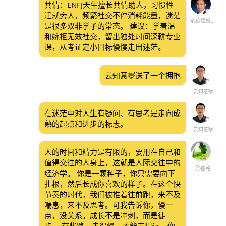
共情：ENFJ天生擅长共情助人，习惯性
迁就旁人，频繁社交不停消耗能量，迷茫
心愈情感倾听
是很多双非学子的常态。 建议：学着温
和婉拒无效社交，留出独处时间深耕专业
课，从考证定小目标慢慢走出迷茫。
云知意🦌送了一个拥抱
云知意🦌
在迷茫中对人生有疑问、有思考是走向成
熟的起点和进步的标志。
云知意🦌
人的时间和精力是有限的，要用在自己和
值得交往的人身上，这就是人际交往中的
孙丽艳
经济学。 你是一颗种子，你只需要向下
扎根，然后长成你喜欢的样子。在这个快
节奏的时代，我们被推着往前跑，来不及
喘息，来不及思考。可我告诉你，慢一
点，没关系。成长不是冲刺，而是徒