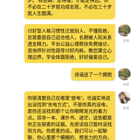
步。 有些路，走得慢，才能走得远。你
不必在二十岁就功成名就，不必在三十岁
就人生圆满。
讨好型人格习惯性迁就别人、不懂拒绝，
总是委屈自己迎合他人，长期被人际关系
诗涵
透支精力。平台公益心理帮扶免费接诊，
咨询师针对性疏导讨好内耗，教您建立心
理边界，学会体面拒绝，好好偏爱自己。
诗涵送了一个拥抱
诗涵
你很清楚自己在哪里“放电”，也诚实地说
出没找到“充电方式”。不是你真的没电，
诺诺
是你还没找到那个让你眼睛发光的着力
点。双非一本、课外书、迷茫，这些都是
你正在探索的证据。先原谅自己暂时没找
到方向。你愿意的话，我们可以一起聊
聊，你心里那个模糊的、想发力的方向，