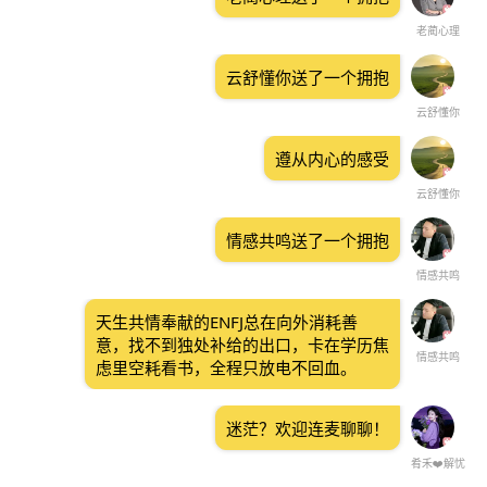
老蔺心理
云舒懂你送了一个拥抱
云舒懂你
遵从内心的感受
云舒懂你
情感共鸣送了一个拥抱
情感共鸣
天生共情奉献的ENFJ总在向外消耗善
意，找不到独处补给的出口，卡在学历焦
情感共鸣
虑里空耗看书，全程只放电不回血。
迷茫？欢迎连麦聊聊！
肴禾❤️解忧