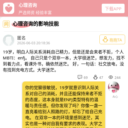
心理咨询
下载APP
严选师资 经验丰富
心理咨询的影响技能
问
匿名

抱抱TA
2026-06-03 20:18:36
19岁，明白人际关系消耗自己精力，但是还是会来者不拒，个人
MBTI：enfj。 自己只是个双非一本，大学很迷茫，想发力，找不
到着力点，看课外书，确依然迷茫。 好，一句话：社交放电，没
有找到充电方式。大学迷茫。



69
47
244
你的觉察很敏锐，19岁就意识到人际关
系对自己的消耗，并且还能保持来者不拒
Ai心
的态度，这本身就是ENFJ类型特有的温
暖与责任感。但你发现了吗？你像一盏一
直亮着给别人照路的灯，却忘了给自己充
电。 在双非一本的环境里感到迷茫，其
实也是一种对自我有要求的表现。大学之