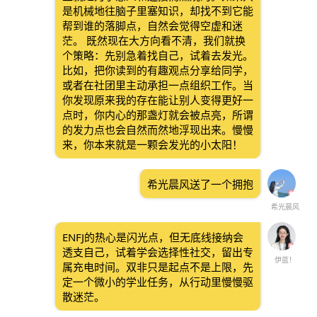
是机械地往脑子里塞知识，却找不到它能
帮到谁的落脚点，自然会觉得空虚和迷
茫。 既然现在大方向看不清，我们就换
个策略：先别急着找自己，试着去发光。
比如，把你读到的有趣观点分享给同学，
或者在社团里主动承担一点组织工作。当
你发现原来我的存在能让别人变得更好一
点时，你内心的那盏灯就会被点亮，所谓
的发力点也会自然而然地浮现出来。慢慢
来，你本来就是一颗会发光的小太阳！
希光晨风送了一个拥抱
希光晨风
ENFJ的热心是闪光点，但无底线接纳会
透支自己，试着学会选择性社交，留出专
伊蓝！
属充电时间。双非只是起点不是上限，先
定一个微小的学业任务，从行动里慢慢驱
散迷茫。