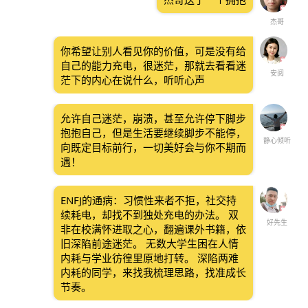
杰哥
你希望让别人看见你的价值，可是没有给
自己的能力充电，很迷茫，那就去看看迷
安阅
茫下的内心在说什么，听听心声
允许自己迷茫，崩溃，甚至允许停下脚步
抱抱自己，但是生活要继续脚步不能停，
静心倾听
向既定目标前行，一切美好会与你不期而
遇！
ENFJ的通病：习惯性来者不拒，社交持
续耗电，却找不到独处充电的办法。 双
好先生
非在校满怀进取之心，翻遍课外书籍，依
旧深陷前途迷茫。 无数大学生困在人情
内耗与学业彷徨里原地打转。 深陷两难
内耗的同学，来找我梳理思路，找准成长
节奏。