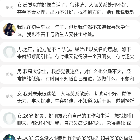
间上班，上了三个月，很难达到工作要求，工作薪水也养
女 感觉以前好像白活了，很迷茫，人际关系处理不好，
不活自己，觉得很累，坚持不下去了，所以回家了。现在
甚至不会处理，出力不讨好，找不到方向，她们都说我钻
在家有两周时间了，无经济来源，很焦虑。有想去参加义
牛角尖，自私，高傲，不把别人放在眼里，说我膨胀了...
工之类的，对自己有好处，但没法维持生活，我经过mbti
我知道...我办事的时候，容易翻脸不认人...忙起来谁都不
我现在初中毕业一年了，但是我任然不知道我喜欢学什
测试是infj,以前自己考过三级心理咨询师证没考过，放弃
搭理，一开始我还真没想能走到这一步，我以为我就跟别
么，我也不善于与陌生人交往个相处。
了。很担忧未来和现在的处境，希望能得到帮助，谢谢
人一样，然后干着普普通通的事，查查社团，值值班，后
(匿名)
来主席重用我，突然间压力大了，感觉自己不会做人，不
男,迷茫，能力配不上野心。经常出现莫名的焦虑。静下
懂得怎么做人
(匿名)
来就想呼朋引伴。有时候又觉得没一个真朋友，有时还会
嫉妒自己身边的人。对未来感觉不到希望。每天都在感觉
得过且过。
男 我是大学生，我感觉很迷茫，对什么也兴趣不大，经
常情绪低落，有时候不知道自己是谁，该做什么，不想和
搞人际关系，但是不搞又尴尬，很痛苦
(匿名)
女 我对未来很迷茫，人际关系敏感，考试考不好，觉得
无力，学习好难，生存好难，不知道以后干嘛，碰到挫折
想逃避，曾有过用死，但害怕，轻度这么想
(匿名)
女,26岁,好累，好朋友都有自己的工作和生活，想找她们
聊天，都没时间理我，自己又感觉很孤独，觉得孤独 或
者心里没有力量，我该怎么解决自己的问题呢
男,36岁,怎么没人限制乱作为的爷爷呢？如果爷爷的做法