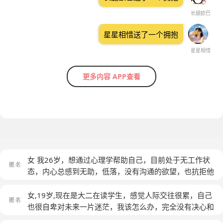
长腿欧巴
星星相惜送了一个拥抱
星星相惜
更多内容 APP查看
女 我26岁，想通过心理学帮助自己，目前处于无工作状
态，内心总感到无助，低落，没有沟通的欲望，也抗拒他
人主动与我沟通，感觉生活没有意义，很缺乏价值感，逃
避、失去了与他人和社会连接的功能。以前也一直有抑郁
女,19岁,现在是大二在读学生，感觉人际交往很累，自己
的倾向，一直坚持跑步，自己练习冥想，读伯恩斯新情绪
也很自卑对未来一片迷茫，我该怎么办，完全没有决心和
疗法，但工作和人际交往一直是我很焦虑的问题。前段时
动力
(匿名)