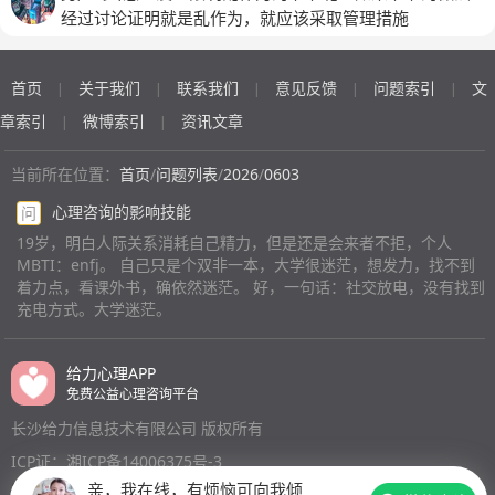
经过讨论证明就是乱作为，就应该采取管理措施
首页
关于我们
联系我们
意见反馈
问题索引
文
|
|
|
|
|
章索引
微博索引
资讯文章
|
|
当前所在位置：
首页
/
问题列表
/
2026
/
0603
心理咨询的影响技能
问
19岁，明白人际关系消耗自己精力，但是还是会来者不拒，个人
MBTI：enfj。 自己只是个双非一本，大学很迷茫，想发力，找不到
着力点，看课外书，确依然迷茫。 好，一句话：社交放电，没有找到
充电方式。大学迷茫。
给力心理APP
免费公益心理咨询平台
长沙给力信息技术有限公司 版权所有
ICP证：湘ICP备14006375号-3
亲，我在线，有烦恼可向我倾