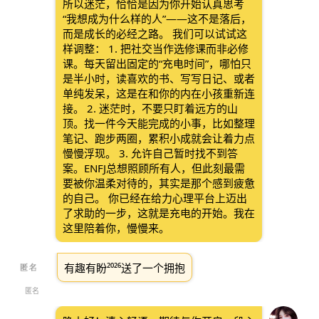
所以迷茫，恰恰是因为你开始认真思考
“我想成为什么样的人”——这不是落后，
而是成长的必经之路。 我们可以试试这
样调整： 1. 把社交当作选修课而非必修
课。每天留出固定的“充电时间”，哪怕只
是半小时，读喜欢的书、写写日记、或者
单纯发呆，这是在和你的内在小孩重新连
接。 2. 迷茫时，不要只盯着远方的山
顶。找一件今天能完成的小事，比如整理
笔记、跑步两圈，累积小成就会让着力点
慢慢浮现。 3. 允许自己暂时找不到答
案。ENFJ总想照顾所有人，但此刻最需
要被你温柔对待的，其实是那个感到疲惫
的自己。 你已经在给力心理平台上迈出
了求助的一步，这就是充电的开始。我在
这里陪着你，慢慢来。
有趣有盼²⁰²⁶送了一个拥抱
匿名