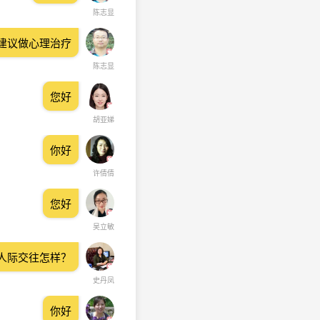
陈志显
建议做心理治疗
陈志显
您好
胡亚娣
你好
许倩倩
您好
吴立敏
人际交往怎样？
史丹凤
你好