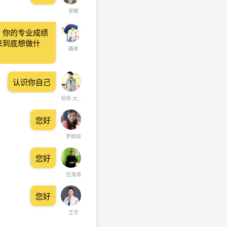
张敏
，你的专业成绩
来到底想做什
确幸
认识你自己
导师-大嘴猴
您好
罗柳琼
您好
任海涛
您好
王宇