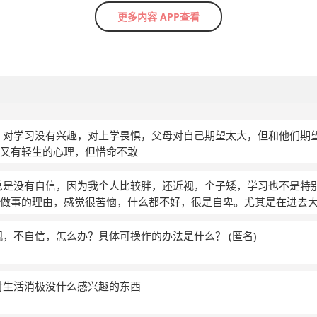
更多内容 APP查看
，对学习没有兴趣，对上学畏惧，父母对自己期望太大，但和他们期
又有轻生的心理，但惜命不敢
总是没有自信，因为我个人比较胖，还近视，个子矮，学习也不是特
做事的理由，感觉很苦恼，什么都不好，很是自卑。尤其是在进去
失败，曾经的梦想感觉都成了笑话。
(匿名)
观，不自信，怎么办？具体可操作的办法是什么？
(匿名)
对生活消极没什么感兴趣的东西