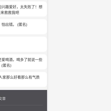
的兴趣爱好，太失败了！想
谁来救救我吧
，怕出错。
(匿名)
老爱喝酒，喝多了就说一些
？
(匿名)
后人家那么好看那么有气质
文章