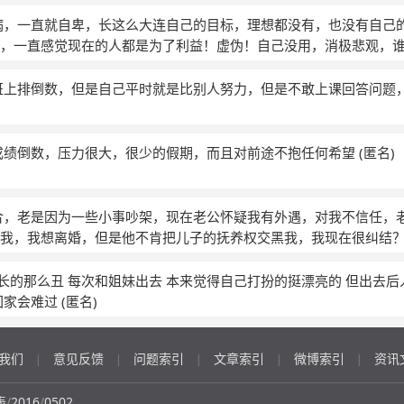
病，一直就自卑，长这么大连自己的目标，理想都没有，也没有自己
，一直感觉现在的人都是为了利益！虚伪！自己没用，消极悲观，
班上排倒数，但是自己平时就是比别人努力，但是不敢上课回答问题
成绩倒数，压力很大，很少的假期，而且对前途不抱任何希望
(匿名)
合，老是因为一些小事吵架，现在老公怀疑我有外遇，对我不信任，
激我，我想离婚，但是他不肯把儿子的抚养权交黑我，我现在很纠结
自己长的那么丑 每次和姐妹出去 本来觉得自己打扮的挺漂亮的 但出去
回家会难过
(匿名)
我们
意见反馈
问题索引
文章索引
微博索引
资讯
|
|
|
|
|
表
/
2016
/
0502