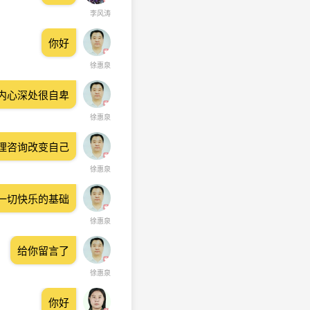
李风涛
你好
徐惠泉
内心深处很自卑
徐惠泉
理咨询改变自己
徐惠泉
一切快乐的基础
徐惠泉
给你留言了
徐惠泉
你好