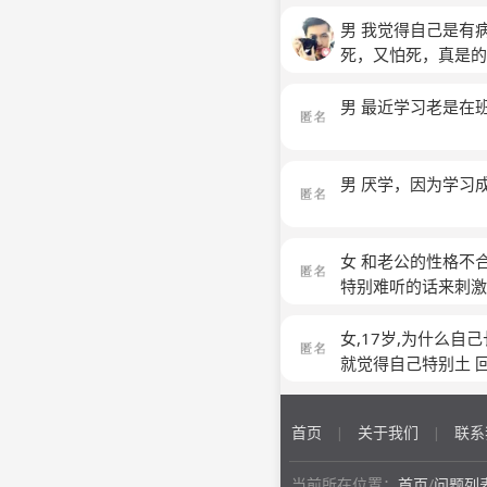
男 我觉得自己是有
死，又怕死，真是的
男 最近学习老是在
男 厌学，因为学习
女 和老公的性格不
特别难听的话来刺
女,17岁,为什么
就觉得自己特别土 
首页
关于我们
联系
|
|
当前所在位置：
首页
/
问题列