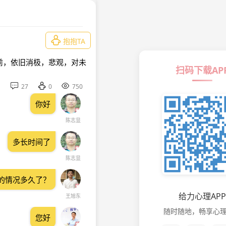

抱抱TA
前，依旧消极，悲观，对未
扫码下载AP



27
0
750
你好
陈志显
多长时间了
陈志显
的情况多久了？
给力心理APP
王旭东
随时随地，畅享心
您好