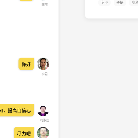
专业
便捷
隐
李丽
你好
李君
知，提高自信心
司淑莲
尽力吧