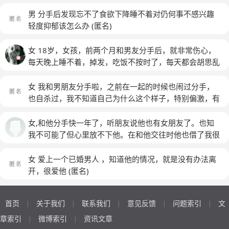
苦 怎么办 该怎么做
(匿名)
他相处那段时间我吃的很多睡眠也很好 五月双方各自见
了父母 起初父母没什么大意见 得知我有抑郁症之后甚至
男 分手后发现忘不了食欲下降睡不着对仍何事不感兴趣
不惜以断绝父子、母子关系相逼男友跟我断绝来往 男友
轻度抑郁该怎么办
(匿名)
压力很大虽没有提出分手但也不再像以前对我那么好 我
不想他那么难受也知道自己的病会拖累他 所以提出分手
女 18岁，女孩，前两个月和男友分手后，就非常伤心，
但是分手后自己一直放不下 感觉到他并不是像他嘴上所
每天晚上睡不着，掉发，吃饭不按时了，每天都会胡思乱
说现在对我毫无感情可言 感觉自己抑郁也有复发迹象 近
想，想着想着就会哭，最近身边的人也骗了我，我家人也
日固定每日凌晨一点被噩梦吓醒 身体也随时伴随无力感
对我不再关心了，今晚真的特别难受，太累了，想了结自
女 我和男朋友分手啦，之前在一起的时候也闹过分手，
也没有吃饭喝水的欲望 感觉每个人都不需要我 昨日脑海
己的生命，胡思乱想了好多，我对前男友很好，去他的城
也自杀过，我不知道自己为什么这个样子，特别偏激，有
里仿佛有一个声音叫我去死 我该怎么办
(匿名)
市上班，从来没有抱怨过，可是他就突然要和我分手，并
时候想起来我自己都害怕我自己现在我满脑子都是想自杀
且删除了我所有的联系方式，真的不知道该怎么办
的想法，我觉得我快疯了
(匿名)
女,和他分手快一年了，听朋友说他也有女朋友了。也知
我不可能了但心里放不下他。在和他交往时他也借了我很
多钱，我应该问他要吗？我也交男朋友了发现根本用不了
心去和他交往。我应该怎么做？
女 爱上一个已婚男人 ，知道他的情况，就是没有办法离
开，很爱他
(匿名)
首页
关于我们
联系我们
意见反馈
问题索引
文
|
|
|
|
|
章索引
微博索引
资讯文章
|
|