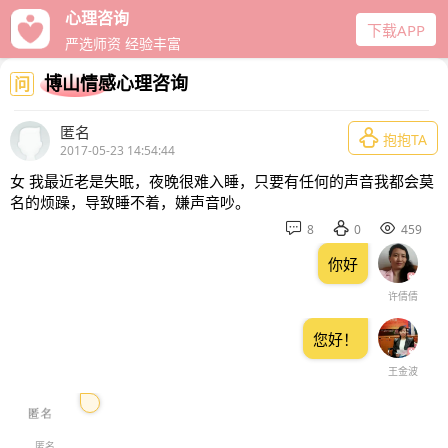
心理咨询
下载APP
严选师资 经验丰富
博山情感心理咨询
问
匿名

抱抱TA
2017-05-23 14:54:44
女 我最近老是失眠，夜晚很难入睡，只要有任何的声音我都会莫
名的烦躁，导致睡不着，嫌声音吵。



8
0
459
你好
许倩倩
您好！
王金波
匿名