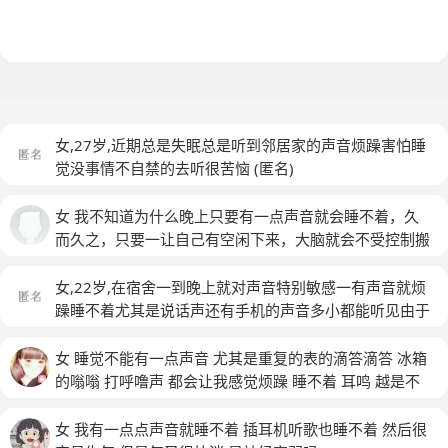
女,27岁,近期总是失眠总是听到邻居家的声音烦躁害怕睡
觉没事情不自禁的去听很苦恼
(匿名)
女 我不知道为什么晚上只要有一点声音就会睡不着，久
而久之，只要一让自己有空闲下来，大脑就会不受控制搬
的想一些事情，
女,22岁,在宿舍一到晚上就对声音特别敏感一有声音就烦
躁睡不着尤其是说话声还有手机的声音多小都能听见由于
宿舍的人睡得很晚还很吵戴耳机也挡不住每次都是等安静
了我才能睡有时候气的睡不着整宿的失眠当然我也和舍友
女 睡觉不能有一点声音 尤其是重复的表的滴答滴答 冰箱
反应过这个问题也好了一点但是舍友不能每次都照顾你的
的嗡嗡 打呼噜声 都会让我感觉烦躁 睡不着 耳鸣 越是不
情绪而且我也觉得不好意思别人都能睡着只有我这样就感
能有声音 越是感觉能听到什么声音
觉是我自己有问题持续了很长一段时间现在导致我对声音
女 我有一点点声音就睡不着 插耳机听歌也睡不着 然后很