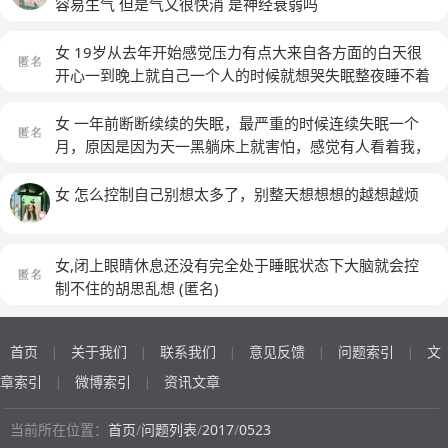
特别敏感就喜欢安静的环境一有人吵我就很容易烦躁生气
容易生气 但是气又很快消 是神经衰弱吗
要不就是突然被声音吓一下搞得我心慌心跳加速我现在很
担忧我以后怎么办工作也要住宿舍而且现在我睡觉也不能
女 19岁从去年开始感觉压力有点大来自各方面的白天很
有声音吵我我也不敢去看医生我妈也不理解我非常希望有
开心一到晚上就自己一个人的时候就想哭失眠整夜睡不着
医生能回复我谢谢
(匿名)
后来发现听声音能睡着就听了一年多的声音到今年8月份
左右就听声音也睡不着了最近一个多月每天5点左右自己
女 一年前断断续续的失眠，最严重的时候连续失眠一个
就醒了醒了以后就睡不着了是什么原因
(匿名)
月，原因是因为天一黑躺床上就害怕，感觉有人看着我，
然后我去看了医生，吃了三副中药，没怎么改善。后面搬
家了，没怎么失眠了，后面隔壁男的随时带女的来做男女
女 怎么控制自己别想太多了，别整天想想想的越想越烦
的是声音巨大，我就又开始失眠了，后面又搬家，但是从
那时候我害怕睡觉害怕听到任何一点声音，到现在越来越
严重了，逼自己睡越睡越清醒，怎么办要崩溃了
(匿名)
女,闭上眼睛休息还没有完全处于睡眠状态下大脑就会控
制不住的胡思乱想
(匿名)
首页
关于我们
联系我们
意见反馈
问题索引
文
|
|
|
|
|
章索引
微博索引
资讯文章
|
|
当前所在位置：
首页
/
问题列表
/
2017
/
0523