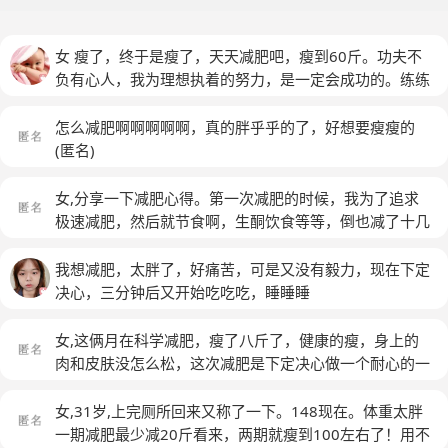
女 瘦了，终于是瘦了，天天减肥吧，瘦到60斤。功夫不
负有心人，我为理想执着的努力，是一定会成功的。练练
瑜珈功和肚皮舞，会瘦的。
怎么减肥啊啊啊啊啊，真的胖乎乎的了，好想要瘦瘦的
(匿名)
女,分享一下减肥心得。第一次减肥的时候，我为了追求
极速减肥，然后就节食啊，生酮饮食等等，倒也减了十几
斤，然后后面坚持不下去，主要是饿，肠胃也生病，不减
之后就反弹，幸好自己还算控制了下，反弹了七八斤吧。
我想减肥，太胖了，好痛苦，可是又没有毅力，现在下定
后来身体素质不行，生了一次感觉挺厉害的病，觉得身体
决心，三分钟后又开始吃吃吃，睡睡睡
不行呀。决定以后不想着减肥的事了。不过开始注意提高
身体素质了，每天要营养均衡，打死不节食，调理肠胃，
女,这俩月在科学减肥，瘦了八斤了，健康的瘦，身上的
每天出门散步，由最开始只散步十几分钟加到现在一般可
肉和皮肤没怎么松，这次减肥是下定决心做一个耐心的一
以两三个小时。发现反而又瘦下来了，精神很好，身体也
辈子的健康的瘦。挺开心。预计再瘦五斤就好了，不要求
有力量。最近开始加点力量的训练，也准备由少到多，比
太瘦，要那种健康的瘦，我这个年龄也不能100斤以下，
女,31岁,上完厕所回来又称了一下。148现在。体重太胖
如今天只做十个推墙俯卧撑，之后再慢慢加吧。反正现在
带点脂肪才好，要不然皮肤就特别衰老的，十几二十几的
一期减肥最少减20斤看来，两期就瘦到100左右了！用不