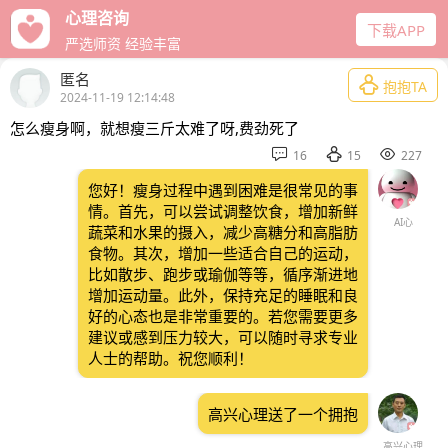
心理咨询
下载APP
严选师资 经验丰富
匿名

抱抱TA
2024-11-19 12:14:48
怎么瘦身啊，就想瘦三斤太难了呀,费劲死了



16
15
227
您好！瘦身过程中遇到困难是很常见的事
情。首先，可以尝试调整饮食，增加新鲜
AI心
蔬菜和水果的摄入，减少高糖分和高脂肪
食物。其次，增加一些适合自己的运动，
比如散步、跑步或瑜伽等等，循序渐进地
增加运动量。此外，保持充足的睡眠和良
好的心态也是非常重要的。若您需要更多
建议或感到压力较大，可以随时寻求专业
人士的帮助。祝您顺利！
高兴心理送了一个拥抱
高兴心理