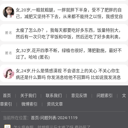
心里有点惊喜，只想提高身体素质顺带就瘦了。千万千万
姑娘才可以100斤以下。总结经验:减肥没捷径，凡是吃东
了三期。
(匿名)
不要节食哦，饿着绝对很难健康瘦的，吃饱才更有活力。
西都是有热量的，改变饮食习惯，以前爱吃甜食主食，现
女,20岁,一粗就粗腿，一胖就胖下半身，受不了肥胖的自
千万不要相信“少吃多动”，“健康科学吃多动”才是健康
在改成肉菜为主，主食少吃点，改变的饮食时间久了就习
己，减肥又坚持不下去，从来都不能持之以恒，我感觉自
的。减肥是一件长久慢慢坚持的事，哦，应该说锻炼身
惯了，也不馋甜食了，想吃的话偶尔吃一下，就想着这是
己好失败
体。你把它当做一辈的事来做就好了，慢慢来，不着急，
一生的事，吃了高热量也没事，平时坚持好的饮食就行。
太瘦了怎么办？，我每天都要吃好多东西，饭量特别大，
好好吃，好好动，好好睡。
(匿名)
再多动动，无论什么运动都可以，最重要的是坚持坚持坚
然后有一次只吃了早饭和中饭，然后还吃了好多奥利奥，
持。以后瘦下来也要坚持下去，再也不要回到以前的饮食
晚饭竟然开始饿了，然后当时一天都没有运动。我身高一
了，要一辈子的哦。不要节食，因为不可能节食一辈子，
米六，体重只有69斤，我都怀疑我是怎么长到这么高的。
女,32岁,花开四季不断，绿植也很好，薄肥勤施，最好不
就是要好的饮食习惯，少吃点，多动动，时间会回馈给你
我真的每天都要吃好多东西，而且不运动，吃很多东西还
过了。哈哈
(匿名)
好的身体～
(匿名)
会饿，这是什么原因
(匿名)
女,24岁,什么是情感漠视 不会语言上的关心 不关心你生
病还是什么算吗 你发消息给他不回算吗 比如说我发消息
给他说我身体不舒服 他一句不回算吗
首页
关于我们
联系我们
意见反馈
问题索引
文
|
|
|
|
|
章索引
微博索引
资讯文章
|
|
当前所在位置：
首页
/
问题列表
/
2024
/
1119
怎么瘦身啊，就想瘦三斤太难了呀,费劲死了
问