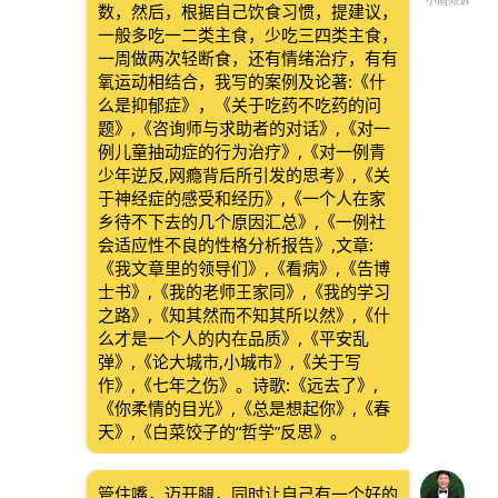
小雨倾诉
数，然后，根据自己饮食习惯，提建议，
一般多吃一二类主食，少吃三四类主食，
一周做两次轻断食，还有情绪治疗，有有
氧运动相结合，我写的案例及论著:《什
么是抑郁症》，《关于吃药不吃药的问
题》,《咨询师与求助者的对话》,《对一
例儿童抽动症的行为治疗》,《对一例青
少年逆反,网瘾背后所引发的思考》,《关
于神经症的感受和经历》,《一个人在家
乡待不下去的几个原因汇总》,《一例社
会适应性不良的性格分析报告》,文章:
《我文章里的领导们》,《看病》,《告博
士书》,《我的老师王家同》,《我的学习
之路》,《知其然而不知其所以然》,《什
么才是一个人的内在品质》,《平安乱
弹》,《论大城市,小城市》,《关于写
作》,《七年之伤》。诗歌:《远去了》,
《你柔情的目光》,《总是想起你》,《春
天》,《白菜饺子的“哲学”反思》。
管住嘴，迈开腿，同时让自己有一个好的