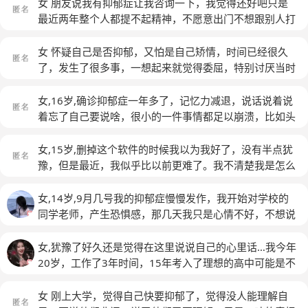
女 朋友说我有抑郁症让我咨询一下，我觉得还好吧只是
最近两年整个人都提不起精神，不愿意出门不想跟别人打
招呼，想一个人出去走走换一个陌生的环境，每天晚上都
会失眠然后胡思乱想哭一会，一直觉得自己不管走到哪都
女 怀疑自己是否抑郁，又怕是自己矫情，时间已经很久
是多余的那一个，什么都不会什么都不懂问别人还给别人
了，发生了很多事，一想起来就觉得委屈，特别讨厌当时
添乱所以更多的时候都是自己慢慢想，想过死，觉得死了
那两年所发生的一切，我觉得我不该受那么多委屈，我自
就一了百了了就不会给别人添乱，我学历不高初中而已，
己没有做错，都是环境极度极端把我逼成这样，现在我只
女,16岁,确诊抑郁症一年多了，记忆力减退，说话说着说
今年21岁后悔了自己偷偷报名成人高考，想学个会计或者
能把责任全推倒家庭身上，而且我已经就是无法接受快乐
着忘了自己要说啥，很小的一件事情都足以崩溃，比如头
平面设计但是家人不同意说哪是骗人的但是我不学又说我
的事情，无法认真做好每一件事，我特别想让自己变的更
发没有扎好，会特别自责觉得自己特别没用，甚至想消
是废物什么都不会可是我明明想学了啊，拿我跟别的孩子
加糟糕来引起周围人的悔过，为什么在重要时刻周围所有
失，周围人很多会很想逃离这里，很吵，很闷，很难受，
女,15岁,删掉这个软件的时候我以为我好了，没有半点犹
比说人家都考上大学了怎么怎么样，我真的很累，觉得心
同学朋友都有关心照料时我却一个人面对所有，而且我感
本来很正常的学习，突然就很烦躁想把自己关起来，对喜
豫，但是最近，我似乎比以前更难了。我不清楚我是怎么
里压着东西压的我喘不过来气压得我对未来很绝望，我不
觉我几乎没有途径去宣泄倾诉我的所有情感，没法信任任
欢的一些东西，提不起任何兴趣，心里总是空荡荡的，会
了，我只会哭，不敢去学校，想脱离这个社会，我想一个
知道还能撑多久
(匿名)
何人，我已经把自己搞得遭透了，他们为什么就没有真心
突然的出汗，干呕，窒息感，心跳加速，感觉自己快 s
人，我拒绝了跟朋友的交流，因为她认为我板着脸不说
女,14岁,9月几号我的抑郁症慢慢发作，我开始对学校的
为我做过一点事，帮我一把，到底我要多糟糕:-(，目前本
了，会整晚整晚的睡不着或是睡不够，好不容易熬到天亮
话，是不想跟她玩了，她知道我的处境，却还认为自己是
同学老师，产生恐惧感，那几天我只是心情不好，不想说
人已经非常颓废了 ，我实在接受不了现实，心里很封
吧，还是很难受，不敢和周围的人说话啥的，害怕把自己
对的，她伤害了我无数次，这次我果断拒绝了跟她来往，
话，听不进课，也不想跟同学一起去吃饭。那天晚上距离
闭，很压抑，而且本人学生，太贵的心理咨询做不了
(匿
的负面情绪影响到他们，不想沟通，觉得即使说出来也没
我好像好多了。 20年底我确诊重度抑郁，但是父母不了
下晚自习还有一节课，我去老师办公室找班主任。当时我
女,犹豫了好久还是觉得在这里说说自己的心里话…我今年
名)
什么用，没人理解你，每天带上\"面具\"，不敢表现出任
解这个，以为就是就小事情，带我吃了两个月药就没管过
没忍住，哭着跟老师讲，我想回去，我害怕这里。晚上我
20岁，工作了3年时间，15年考入了理想的高中可能是不
何的不开心，好怕被人看穿，又怕没人看穿。我每天都想
了，他们以为我早就好了，以为我吃两个月布洛芬就好
哥来接我回去，到家给我讲了好多他所谓的大道理，我一
适应新环境社交恐惧每天觉得自己委屈睡醒一睁眼眼泪就
着怎么死才好，也搜过怎么死才不会痛，好烦，我感觉我
了，我一直在装，我知道我的家庭条件，我们很穷，所以
点都听不进去，越听越烦。请了两个多星期的假，再去学
哗啦哗啦的流变得孤僻不和人说话交流当时每天想着从宿
女 刚上大学，觉得自己快要抑郁了，觉得没人能理解自
快坚持不住了
(匿名)
我装做已经好了，直到现在，我装不下去了，一开始我心