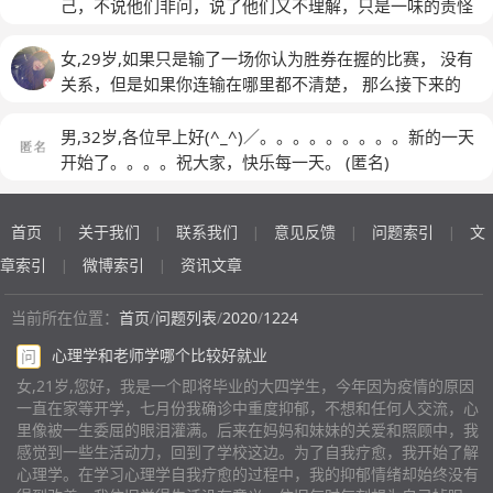
校的时候。他们都用异样的眼光看我。有的在那说，你请
舍楼和教学楼跳下去想着死了会不会有人关心我为我伤心
己，不说他们非问，说了他们又不理解，只是一味的责怪
情的确很低落，慢慢的我习惯了这样，开始每天都很平
假回去这么久，终于舍得回来了？回去天天玩手机，是不
后来就开始厌学只想自己在家呆着父母拗不过我没有几个
我。努力的在调节自己，好不容易调节的感觉好一些，又
淡，没有心情，我忘了什么是真正的开心和不开心，但是
是很开心啊？……我一句没回答，坐在位置，头趴在手臂
月就退学了，再后来就是在家里呆了两年两年里有时候看
会因为一些小事情陷入悲伤状态中，自己也知道是一些很
女,29岁,如果只是输了一场你认为胜券在握的比赛， 没有
最近一段时间，我唯一的谈心朋友总跟我吵，她知道我重
上，眼泪又没忍住哭，书上都是掉的眼泪，鼻尖酸酸的。
购物频道都能掉眼泪终于有一天我了解到了抑郁症和焦虑
小的事情，但是就是控制不了自己。努力的在寻找可以激
关系，但是如果你连输在哪里都不清楚， 那么接下来的
度抑郁，却丝毫没有考虑过我的感受，我受不了了，我想
当我抬起头的时候，前面的同学就问我，我怎么了，怎么
症我觉得我可能是这个原因后来让我的父母带我去县医院
励自己好好生活积极面对的点滴，比如说会看短视频一些
几十年，你恐怕要一输到底了， 知己知彼百战不殆。
杀了她，但是她跟我玩了这么久，我舍不得，我跟她绝交
哭了，有事就给他们说阿。可是我开不了口，我不想麻烦
检查可是我父母也不懂什么当时看的神经科……什么事也
美景，想着自己还有那么多美好没去看，要努力向上，但
男,32岁,各位早上好(^_^)／。。。。。。。。。新的一天
了，也算是最后的保护吧。因为家庭条件不太好，房租有
他们任何人。 九月二十几号，去医院看了心理医生。是
没有，再后来一直是处于自我愈合的过程出来做了珠宝销
也只是暂时。试图找朋友解开自己的心结，但感觉他们都
开始了。。。。祝大家，快乐每一天。
(匿名)
点不好交，父母被房子主人骂的狗血淋头，从那后我总认
重度抑郁，双相障碍，重度焦虑，和社交回避。医生建议
售行业不敢和人说话对视害怕别人把我当做中心不敢表达
很忙，听我说也三心二意，有时候给他们打电话，他们也
为自己是累赘，如果少我一顿吃，一件穿的，和一份学
是服药，我哥讲，让我自己调整就行了。后面我的抑郁症
自己的想法不过慢慢的这种情况没有了现在是我离职的第
说有事情要忙，然后我就挂断了。之后也就不麻烦他们
费，只专心抚养我妹妹，家里就不会这么困难了，我一直
越来越严重，在学校没呆几天，就不想呆了，我很烦那
二个月我觉得我又抑郁了非常在乎别人对我的看法感性伤
首页
关于我们
联系我们
意见反馈
问题索引
文
了，感觉自己画了一个圈圈始终走不出去。偶尔也会想生
|
|
|
|
|
想去自杀，一场意外死亡，父母得到赔偿金，生活条件变
里，跟他们根本处不来，没有任何话题可以聊。 后面去
感不想和人打交道每天都开心不起来可是和朋友在一起还
活是如此没意义，就算活着也没有什么不一样，但想到如
章索引
微博索引
资讯文章
|
|
得好些，但是又想到现在这个社会我这做小县城没有谁是
复诊，医生给开了药，可我不想吃，觉得没啥作用的。每
装的很开心开始讨厌这个社会讨厌自己讨厌身边所有人觉
果家人失去了自己很痛苦，就自己憋在内心。想着出国实
容易的，我就不敢去伤害别的家庭，但是我的家庭条件让
天都很烦，家里就我跟我哥，我爸妈在其他城市，他几乎
得自己是个废物还有我刚分手半个月这个对我打击也很大
习，有向往过，但是感觉去听口语课的时候，比我优秀的
当前所在位置：
首页
/
问题列表
/
2020
/
1224
我窒息，虽然没有真的特别差，但是经济条件完全跟不上
每天都在忙。所以我做什么事都是独来独往。自我抑郁之
最近经历的事情比较多，哎，好累。
人太多，就坚持不下去，所以感觉自己什么事情也干不
我的欲望，我是女孩子，爱买这买那，身边女生都有我没
心理学和老师学哪个比较好就业
后，身边的朋友，能真正告诉我该怎样做的，没几个，其
问
成，而且爸爸和妈妈一直和我说我什么事情也干不好，总
有显得我很另类。加上我从小到大受到的屈辱难受，我就
他的除了跟我说让我好好调整，就没别的了，在学校的那
遭人讨厌，后来我也觉得是这样，我总是不招人喜欢。
女,21岁,您好，我是一个即将毕业的大四学生，今年因为疫情的原因
很烦，真的很累，闭眼上都是一些琐事堆积陈的大山
(匿
个，她放假回来，也很少跟我联系了，关系就好像越来越
一直在家等开学，七月份我确诊中重度抑郁，不想和任何人交流，心
(匿名)
名)
里像被一生委屈的眼泪灌满。后来在妈妈和妹妹的关爱和照顾中，我
淡了。 我每天都会把自己锁在房间里，哪里也不想去，
感觉到一些生活动力，回到了学校这边。为了自我疗愈，我开始了解
就躺在床上，躺一整天，饿一顿吃一顿。一到晚上我就会
心理学。在学习心理学自我疗愈的过程中，我的抑郁情绪却始终没有
莫名其妙的怕，然后脑子里就会想到同学说的那些话，还