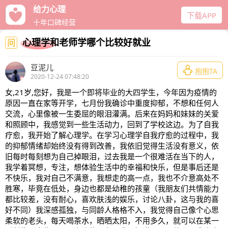
给力心理
下载APP
十年口碑经营
心理学和老师学哪个比较好就业
问
豆泥儿

抱抱TA
2020-12-24 07:48:20
女,21岁,您好，我是一个即将毕业的大四学生，今年因为疫情的
原因一直在家等开学，七月份我确诊中重度抑郁，不想和任何人
交流，心里像被一生委屈的眼泪灌满。后来在妈妈和妹妹的关爱
和照顾中，我感觉到一些生活动力，回到了学校这边。为了自我
疗愈，我开始了解心理学。在学习心理学自我疗愈的过程中，我
的抑郁情绪却始终没有得到改善，我依旧觉得生活没有意义，依
旧每时每刻想为自己掉眼泪，过去我是一个很难活在当下的人，
我学着冥想，专注，想体验生活中的幸福和快乐，但是事后还是
不快乐，我对自己不满意，我想走的高一点，我也不介意高处不
胜寒，毕竟在低处，身边也都是幼稚的孩童（我朋友们共情能力
都比较差，没有耐心，喜欢肤浅的娱乐，讨论八卦，这与我的喜
好不同）我深感孤独，与同龄人格格不入，我觉得自己像个心思
柔软的老头，每天喝茶水，晒晒太阳，不用多久，就可以在某一