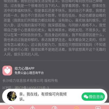
得到改善，我依旧觉得生活没有意义，依旧每时每刻想为自己掉眼
有身边其他人说的，那些字句就重复在我脑子里，过去发
泪，过去我是一个很难活在当下的人，我学着冥想，专注，想体验生
生那些事，我很难控制不去想，半夜会连续做好几个噩
活中的幸福和快乐，但是事后还是不快乐，我对自己不满意，我想走
梦，醒来之后，到天亮才睡得着，明明盖了被子，身上还
的高一点，我也不介意高处不胜寒，毕竟在低处，身边也都是幼稚的
总是一阵忽冷忽热的。脾气也变得比以前更差了。有好几
孩童（我朋友们共情能力都比较差，没有耐心，喜欢肤浅的娱乐，讨
论八卦，这与我的喜好不同）我深感孤独，与同龄人格格不入，我觉
个晚上，疯的想死，刀片拿在手里，想狠狠划下去，可每
得自己像个心思柔软的老头，每天喝茶水，晒晒太阳，不用多久，就
一次总是犹豫不决，我恨自己，为什么就没那勇气。 抑
可以在某一时刻告别余生。而且身边的朋友，我不知道原因是什么，
郁症确实不被人理解，所以我身边的那些所谓的朋友，一
我也表达过我是抑郁的，表达我噩梦连连，每天都会哭之类的，但并
个个都想远离我，敷衍我，她们几乎都只在需要我的时候
没有怎么被关心，这让我无能为力，我现在只想回家找我妈（不知道
才联系我。 谁能告诉我，我该怎么做嘛。
是不是退行心理）我想如果不是她还活着，我早就想离开这个无趣的
人间，娱乐至死的人间。
给力心理APP
免费公益心理咨询平台
长沙给力信息技术有限公司 版权所有
ICP证：湘ICP备14006375号-3
亲，我在线，有烦恼可向我倾
微信咨询
诉。